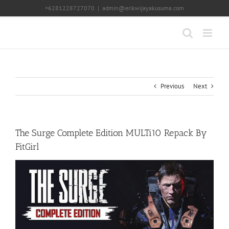
Skip
+6281228727070
|
admin@erikwijayakusuma.com
to
content
Previous
Next
The Surge Complete Edition MULTi10 Repack By
FitGirl