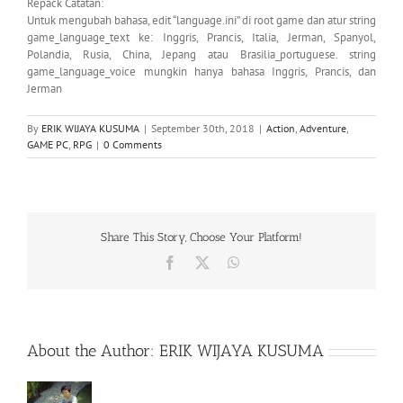
Repack Catatan:
Untuk mengubah bahasa, edit “language.ini” di root game dan atur string
game_language_text ke: Inggris, Prancis, Italia, Jerman, Spanyol,
Polandia, Rusia, China, Jepang atau Brasilia_portuguese. string
game_language_voice mungkin hanya bahasa Inggris, Prancis, dan
Jerman
By
ERIK WIJAYA KUSUMA
|
September 30th, 2018
|
Action
,
Adventure
,
GAME PC
,
RPG
|
0 Comments
Share This Story, Choose Your Platform!
Facebook
X
WhatsApp
About the Author:
ERIK WIJAYA KUSUMA