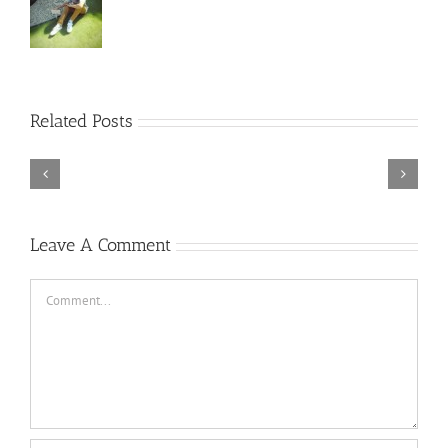
Rainbow
Related Posts
Six
Siege
–
Descenders
Razer
Bikeout-
Synapse
SKIDROW
3
TORINTO-DARKZER0
No
Leave A Comment
Recoil
Macro
Comment