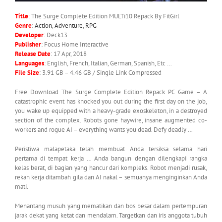
Title
: The Surge Complete Edition MULTi10 Repack By FitGirl
Genre
:
Action
,
Adventure
,
RPG
Developer
: Deck13
Publisher
: Focus Home Interactive
Release
Date
: 17 Apr, 2018
Languages
: English, French, Italian, German, Spanish, Etc …
File
Size
: 3.91 GB – 4.46 GB / Single Link Compressed
Free Download The Surge Complete Edition Repack PC Game – A
catastrophic event has knocked you out during the first day on the job,
you wake up equipped with a heavy-grade exoskeleton, in a destroyed
section of the complex. Robots gone haywire, insane augmented co-
workers and rogue AI – everything wants you dead. Defy deadly …
Peristiwa malapetaka telah membuat Anda tersiksa selama hari
pertama di tempat kerja … Anda bangun dengan dilengkapi rangka
kelas berat, di bagian yang hancur dari kompleks. Robot menjadi rusak,
rekan kerja ditambah gila dan AI nakal – semuanya menginginkan Anda
mati.
Menantang musuh yang mematikan dan bos besar dalam pertempuran
jarak dekat yang ketat dan mendalam. Targetkan dan iris anggota tubuh