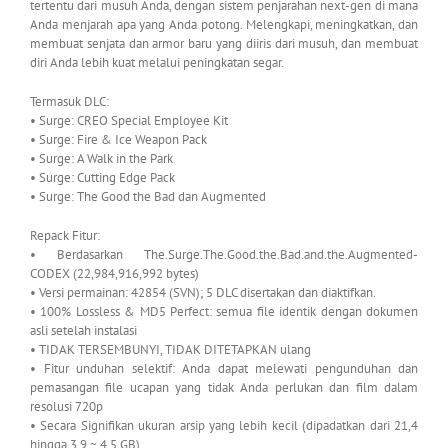
tertentu dari musuh Anda, dengan sistem penjarahan next-gen di mana
Anda menjarah apa yang Anda potong. Melengkapi, meningkatkan, dan
membuat senjata dan armor baru yang diiris dari musuh, dan membuat
diri Anda lebih kuat melalui peningkatan segar.
Termasuk DLC:
• Surge: CREO Special Employee Kit
• Surge: Fire & Ice Weapon Pack
• Surge: A Walk in the Park
• Surge: Cutting Edge Pack
• Surge: The Good the Bad dan Augmented
Repack Fitur:
• Berdasarkan The.Surge.The.Good.the.Bad.and.the.Augmented-
CODEX (22,984,916,992 bytes)
• Versi permainan: 42854 (SVN); 5 DLC disertakan dan diaktifkan.
• 100% Lossless & MD5 Perfect: semua file identik dengan dokumen
asli setelah instalasi
• TIDAK TERSEMBUNYI, TIDAK DITETAPKAN ulang
• Fitur unduhan selektif: Anda dapat melewati pengunduhan dan
pemasangan file ucapan yang tidak Anda perlukan dan film dalam
resolusi 720p
• Secara Signifikan ukuran arsip yang lebih kecil (dipadatkan dari 21,4
hingga 3,9 ~ 4,5 GB)