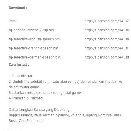
Download :
Part 1
http://zipansion.com/4ALsZ
fg-optional-videos-720p.bin
http://zipansion.com/4ALsa
fg-selective-english-speech.bin
http://zipansion.com/4ALsb
fg-selective-french-speech.bin
http://zipansion.com/4ALsc
fg-selective-german-speech.bin
http://zipansion.com/4ALsd
Cara Install :
1. Buka file .rar
2. Unduh file selektif (pilih satu atau semua) dan pindahkan file .bin ke
dalam folder game
3. Jalankan setup.exe untuk menginstal game
4. Mainkan & Nikmati
Daftar Lengkap Bahasa yang Didukung:
Inggris, Prancis, Italia, Jerman, Spanyol, Polandia, Jepang, Portugis-Brasil,
Rusia, Cina Sederhana