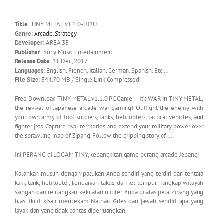
Title
: TINY METAL v1.1.0-HI2U
Genre
:
Arcade
,
Strategy
Developer
: AREA 35
Publisher
: Sony Music Entertainment
Release Date
: 21 Dec, 2017
Languages
: English, French, Italian, German, Spanish, Etc …
File Size
: 544.70 MB / Single Link Compressed
Free Download TINY METAL v1.1.0 PC Game – It’s WAR in TINY METAL,
the revival of Japanese arcade war gaming! Outfight the enemy with
your own army of foot soldiers, tanks, helicopters, tactical vehicles, and
fighter jets. Capture rival territories and extend your military power over
the sprawling map of Zipang. Follow the gripping story of …
Ini PERANG di LOGAM TINY, kebangkitan game perang arcade Jepang!
Kalahkan musuh dengan pasukan Anda sendiri yang terdiri dari tentara
kaki, tank, helikopter, kendaraan taktis, dan jet tempur. Tangkap wilayah
saingan dan rentangkan kekuatan militer Anda di atas peta Zipang yang
luas. Ikuti kisah mencekam Nathan Gries dan jawab sendiri apa yang
layak dan yang tidak pantas diperjuangkan.