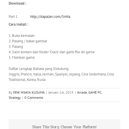
Download :
Part 1
http://dapalan.com/5nNa
Cara Install :
1. Buka kemasan
2. Pasang / bakar gambar
3. Pasang
4. Salin konten dari folder ‘Crack’ dan ganti file dir game
5. Mainkan game
Daftar Lengkap Bahasa yang Didukung:
Inggris, Prancis, Italia, Jerman, Spanyol, Jepang, Cina Sederhana, Cina
Tradisional, Korea, Rusia
By
ERIK WIJAYA KUSUMA
|
Januari 1st, 2019
|
Arcade
,
GAME PC
,
Strategy
|
0 Comments
Share This Story, Choose Your Platform!