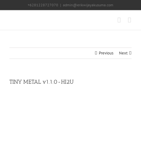
Skip
+6281228727070
|
admin@erikwijayakusuma.com
to
content
Previous
Next
TINY METAL v1.1.0-HI2U