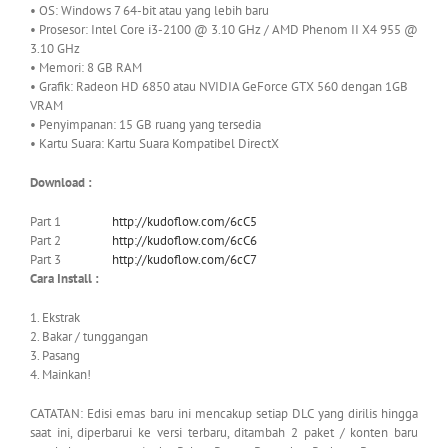
• OS: Windows 7 64-bit atau yang lebih baru
• Prosesor: Intel Core i3-2100 @ 3.10 GHz / AMD Phenom II X4 955 @
3.10 GHz
• Memori: 8 GB RAM
• Grafik: Radeon HD 6850 atau NVIDIA GeForce GTX 560 dengan 1GB
VRAM
• Penyimpanan: 15 GB ruang yang tersedia
• Kartu Suara: Kartu Suara Kompatibel DirectX
Download :
Part 1
http://kudoflow.com/6cC5
Part 2
http://kudoflow.com/6cC6
Part 3
http://kudoflow.com/6cC7
Cara Install :
1. Ekstrak
2. Bakar / tunggangan
3. Pasang
4. Mainkan!
CATATAN: Edisi emas baru ini mencakup setiap DLC yang dirilis hingga
saat ini, diperbarui ke versi terbaru, ditambah 2 paket / konten baru