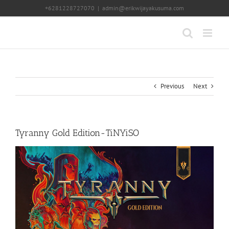
Skip
+6281228727070
|
admin@erikwijayakusuma.com
to
content
Previous
Next
Tyranny Gold Edition-TiNYiSO