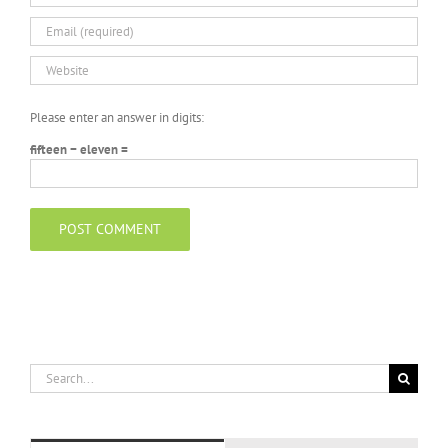
Please enter an answer in digits:
fifteen − eleven =
Search
for: