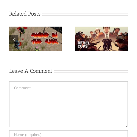
Related Posts
Rainbow Six Siege –
-
Razer Synapse 3 No
TORINTO-DARKZER0
Recoil Macro
Leave A Comment
Comment