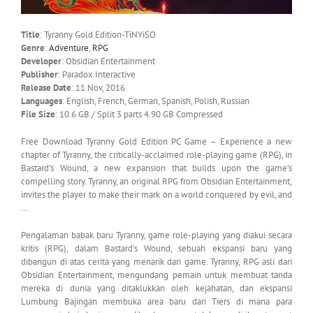
Title
: Tyranny Gold Edition-TiNYiSO
Genre
:
Adventure
,
RPG
Developer
: Obsidian Entertainment
Publisher
: Paradox Interactive
Release Date
: 11 Nov, 2016
Languages
: English, French, German, Spanish, Polish, Russian
File Size
: 10.6 GB / Split 3 parts 4.90 GB Compressed
Free Download Tyranny Gold Edition PC Game – Experience a new
chapter of Tyranny, the critically-acclaimed role-playing game (RPG), in
Bastard’s Wound, a new expansion that builds upon the game’s
compelling story. Tyranny, an original RPG from Obsidian Entertainment,
invites the player to make their mark on a world conquered by evil, and
…
Pengalaman babak baru Tyranny, game role-playing yang diakui secara
kritis (RPG), dalam Bastard’s Wound, sebuah ekspansi baru yang
dibangun di atas cerita yang menarik dari game. Tyranny, RPG asli dari
Obsidian Entertainment, mengundang pemain untuk membuat tanda
mereka di dunia yang ditaklukkan oleh kejahatan, dan ekspansi
Lumbung Bajingan membuka area baru dari Tiers di mana para