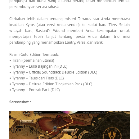
pengungsi dari dunia yang dilanda perang telah mendirikan tempat
persembunyian secara rahasia. .
Ceritakan lebih dalam tentang misteri Terratus saat Anda membawa
keadilan Kyros (atau versi Anda sendiri) ke sudut baru Tiers. Selain
wilayah baru, Bastard’s Wound memberi Anda kesempatan untuk
mempelajari lebih lanjut tentang pesta Anda dalam trio misi
pendamping yang menampilkan Lantry, Verse, dan Barik.
Resmi Gold Edition Termasuk:
• Tirani (permainan utama)
• Tyranny – Luka Bajingan ini (DLC)
• Tyranny – Official Soundtrack Deluxe Edition (DLC)
• Tyranny – Tales dari Tiers (DLC)
• Tyranny – Deluxe Edition Tingkatkan Pack (DLC)
• Tyranny – Portrait Pack (DLC)
Screenshot :