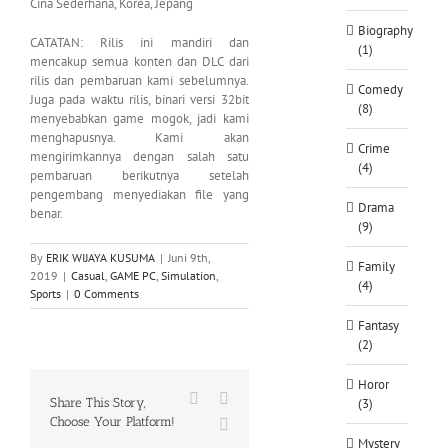
Cina Sederhana, Korea, Jepang
Biography
CATATAN: Rilis ini mandiri dan
(1)
mencakup semua konten dan DLC dari
rilis dan pembaruan kami sebelumnya.
Comedy
Juga pada waktu rilis, binari versi 32bit
(8)
menyebabkan game mogok, jadi kami
menghapusnya. Kami akan
Crime
mengirimkannya dengan salah satu
(4)
pembaruan berikutnya setelah
pengembang menyediakan file yang
Drama
benar.
(9)
By
ERIK WIJAYA KUSUMA
|
Juni 9th,
Family
2019
|
Casual
,
GAME PC
,
Simulation
,
(4)
Sports
|
0 Comments
Fantasy
(2)
Horor
Facebook
X
Share This Story,
(3)
Choose Your Platform!
WhatsApp
Mystery