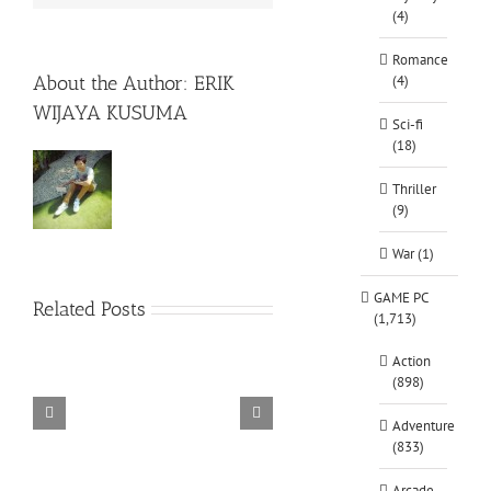
(4)
Romance
About the Author:
ERIK
(4)
WIJAYA KUSUMA
Sci-fi
(18)
Thriller
(9)
War (1)
GAME PC
Related Posts
(1,713)
Action
(898)
Adventure
TORINTO-DARKZER0
Alone in the
(833)
Arcade