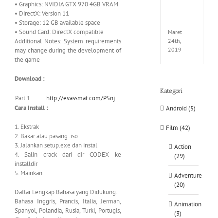
• Graphics: NVIDIA GTX 970 4GB VRAM
EXTEL
• DirectX: Version 11
LINK-
• Storage: 12 GB available space
CODE
• Sound Card: DirectX compatible
Maret
Additional Notes: System requirements
24th,
2019
may change during the development of
the game
Download :
Kategori
Part 1
http://evassmat.com/P5nj
Cara Install :
Android (5)
1. Ekstrak
Film (42)
2. Bakar atau pasang .iso
3. Jalankan setup.exe dan instal
Action
4. Salin crack dari dir CODEX ke
(29)
installdir
5. Mainkan
Adventure
(20)
Daftar Lengkap Bahasa yang Didukung:
Bahasa Inggris, Prancis, Italia, Jerman,
Animation
Spanyol, Polandia, Rusia, Turki, Portugis,
(3)