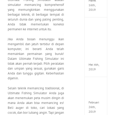
Maret
simulator memancing komprehensif
16th,
yang memungkinkan menggunakan
2019
berbagai teknik, di berbagai tempat di
seluruh dunia dan yang paling penting,
Anda tidak memerlukan koneksi
Enslav
Odyss
permanen ke internet untuk itu.
to
the
Jika Anda bosan menunggu ikan
West
mengambil dan jatuh tertidur di depan
Premi
komputer, ini berarti Anda telah
Edition
memainkan permainan yang buruk!
MULTi7
Dalam Ultimate Fishing Simulator ini
ElAmi
tidak akan pernah terjadi. Pilih peralatan
Mei 4th,
dan umpan yang sesuai, gunakan garis
2019
Anda dan tunggu gigitan. Keberhasilan
dijamin.
Yakuza
Selain teknik memancing tradisional, di
Kiwam
Repack
Ultimate Fishing Simulator Anda juga
FitGirl
akan menemukan peta musim dingin di
Februari
mana Anda akan bisa memancing es!
26th,
Beli auger di toko, cari lokasi yang
2019
cocok, dan bor lubang angin. Tapi jangan