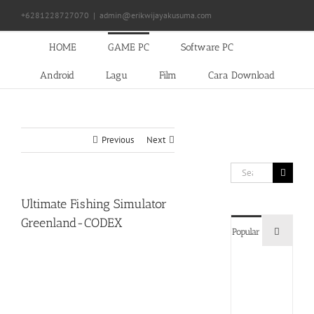
Skip
+6281228727070
|
admin@erikwijayakusuma.com
to
content
HOME
GAME PC
Software PC
Android
Lagu
Film
Cara Download
Previous
Next
Search
for:
Ultimate Fishing Simulator
Greenland-CODEX
Commen
Popular
Devil
May
Cry
5
Delux