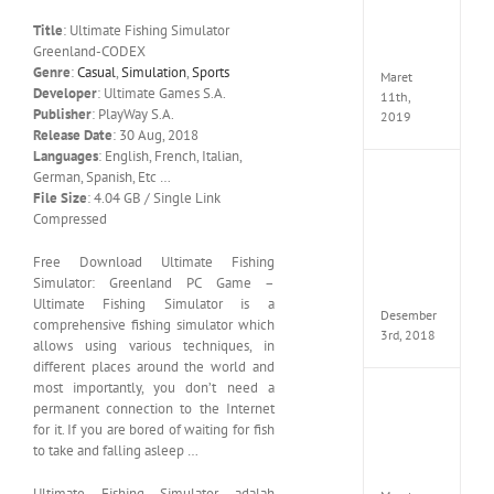
Edition
Title
: Ultimate Fishing Simulator
MULTi
Greenland-CODEX
ElAmi
Genre
:
Casual
,
Simulation
,
Sports
Maret
Developer
: Ultimate Games S.A.
11th,
Publisher
: PlayWay S.A.
2019
Release Date
: 30 Aug, 2018
Languages
: English, French, Italian,
German, Spanish, Etc …
Pro
File Size
: 4.04 GB / Single Link
Evolut
Soccer
Compressed
2019
MULTi
Free Download Ultimate Fishing
Repack
Simulator: Greenland PC Game –
FitGirl
Ultimate Fishing Simulator is a
Desember
comprehensive fishing simulator which
3rd, 2018
allows using various techniques, in
different places around the world and
most importantly, you don’t need a
One
permanent connection to the Internet
Piece
for it. If you are bored of waiting for fish
World
to take and falling asleep …
Seeker
CODE
Ultimate Fishing Simulator adalah