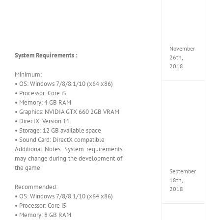
Croft
Edition
MULTi
Repack
FitGirl
November
System Requirements :
26th,
2018
Minimum:
• OS: Windows 7/8/8.1/10 (x64 x86)
• Processor: Core i5
NBA
• Memory: 4 GB RAM
2K19
• Graphics: NVIDIA GTX 660 2GB VRAM
20th
Annive
• DirectX: Version 11
Edition
• Storage: 12 GB available space
MULTi
• Sound Card: DirectX compatible
Repac
Additional Notes: System requirements
By
may change during the development of
FitGirl
the game
September
18th,
Recommended:
2018
• OS: Windows 7/8/8.1/10 (x64 x86)
• Processor: Core i5
• Memory: 8 GB RAM
Fate