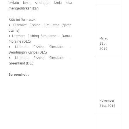
terlalu kecil, sehingga Anda bisa
mengeluarkan ikan.
JOOX
VIP
Rilis ini Termasuk:
Mod
• Ultimate Fishing Simulator (game
v5.1.0
utama)
Apk
• Ultimate Fishing Simulator – Danau
Maret
Moraine (DLC)
11th,
• Ultimate Fishing Simulator –
2019
Bendungan Kariba (DLC)
• Ultimate Fishing Simulator –
Greenland (DLC)
Autod
Invent
Screenshot :
Pro
2017
Full
Versio
(x64)
November
21st, 2018
VSCO
Full