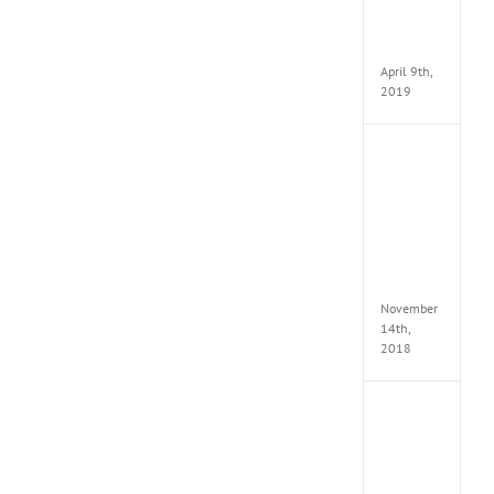
Pack
v97
Apk
April 9th,
2019
Assassi
Creed
Odyss
Delux
Edition
MULTi
Repack
FitGirl
November
14th,
2018
Shado
of
the
Tomb
Raider