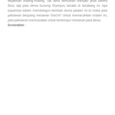
keyakinan masing-masing. Tak lama kemudian menjadi jelas bahwa
Zeus, raja para dewa Gunung Olympus, berada di belakang ini. Apa
tujuannya dalam membangun kembali dunia paralel ini di mana para
pahlawan berjuang melawan Orochi? Untuk memecahkan misteri ini,
para pahlawan memutuskan untuk bertempur melawan para dewa.
Screenshot :