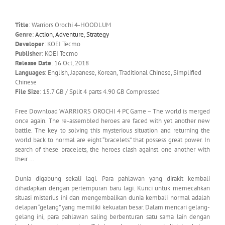
Title
: Warriors Orochi 4-HOODLUM
Genre
:
Action
,
Adventure
,
Strategy
Developer
: KOEI Tecmo
Publisher
: KOEI Tecmo
Release Date
: 16 Oct, 2018
Languages
: English, Japanese, Korean, Traditional Chinese, Simplified
Chinese
File Size
: 15.7 GB / Split 4 parts 4.90 GB Compressed
Free Download WARRIORS OROCHI 4 PC Game – The world is merged
once again. The re-assembled heroes are faced with yet another new
battle. The key to solving this mysterious situation and returning the
world back to normal are eight “bracelets” that possess great power. In
search of these bracelets, the heroes clash against one another with
their …
Dunia digabung sekali lagi. Para pahlawan yang dirakit kembali
dihadapkan dengan pertempuran baru lagi. Kunci untuk memecahkan
situasi misterius ini dan mengembalikan dunia kembali normal adalah
delapan “gelang” yang memiliki kekuatan besar. Dalam mencari gelang-
gelang ini, para pahlawan saling berbenturan satu sama lain dengan