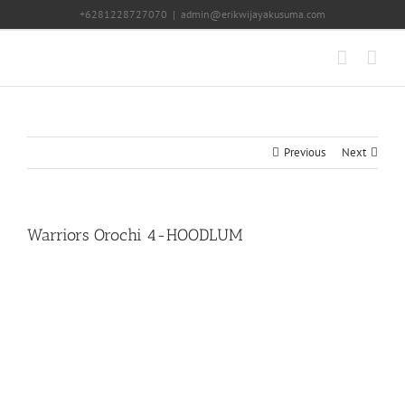
Skip
+6281228727070
|
admin@erikwijayakusuma.com
to
content
Previous
Next
Warriors Orochi 4-HOODLUM