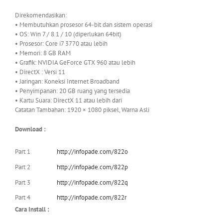
Direkomendasikan:
• Membutuhkan prosesor 64-bit dan sistem operasi
• OS: Win 7 / 8.1 / 10 (diperlukan 64bit)
• Prosesor: Core i7 3770 atau lebih
• Memori: 8 GB RAM
• Grafik: NVIDIA GeForce GTX 960 atau lebih
• DirectX : Versi 11
• Jaringan: Koneksi Internet Broadband
• Penyimpanan: 20 GB ruang yang tersedia
• Kartu Suara: DirectX 11 atau lebih dari
Catatan Tambahan: 1920 × 1080 piksel, Warna Asli
Download :
Part 1
http://infopade.com/822o
Part 2
http://infopade.com/822p
Part 3
http://infopade.com/822q
Part 4
http://infopade.com/822r
Cara Install :