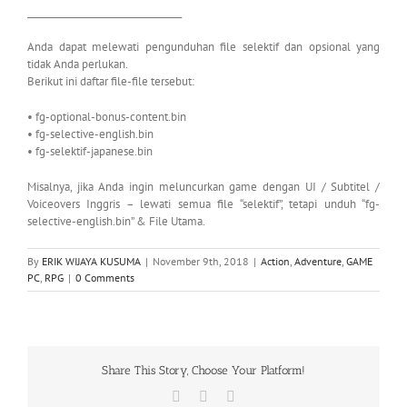
__________________________________
Anda dapat melewati pengunduhan file selektif dan opsional yang
tidak Anda perlukan.
Berikut ini daftar file-file tersebut:
• fg-optional-bonus-content.bin
• fg-selective-english.bin
• fg-selektif-japanese.bin
Misalnya, jika Anda ingin meluncurkan game dengan UI / Subtitel /
Voiceovers Inggris – lewati semua file “selektif”, tetapi unduh “fg-
selective-english.bin” & File Utama.
By
ERIK WIJAYA KUSUMA
|
November 9th, 2018
|
Action
,
Adventure
,
GAME
PC
,
RPG
|
0 Comments
Share This Story, Choose Your Platform!
Facebook
X
WhatsApp