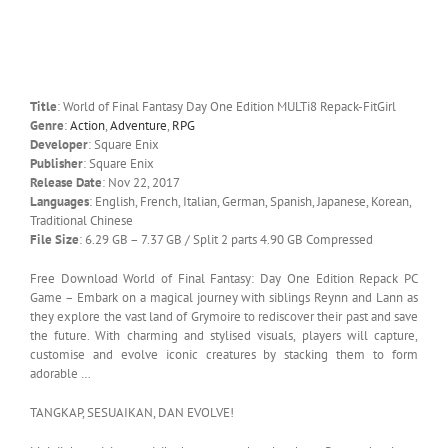
Title
: World of Final Fantasy Day One Edition MULTi8 Repack-FitGirl
Genre
:
Action
,
Adventure
,
RPG
Developer
: Square Enix
Publisher
: Square Enix
Release Date
: Nov 22, 2017
Languages
: English, French, Italian, German, Spanish, Japanese, Korean,
Traditional Chinese
File Size
: 6.29 GB – 7.37 GB / Split 2 parts 4.90 GB Compressed
Free Download World of Final Fantasy: Day One Edition Repack PC
Game – Embark on a magical journey with siblings Reynn and Lann as
they explore the vast land of Grymoire to rediscover their past and save
the future. With charming and stylised visuals, players will capture,
customise and evolve iconic creatures by stacking them to form
adorable …
TANGKAP, SESUAIKAN, DAN EVOLVE!