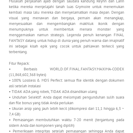
Mulailah perjalanan ajaib dengan saudara kandung Reynn dan Lann
ketika mereka menjelajahi tanah luas Grymoire untuk menemukan
kembali masa lalu mereka dan menyelamatkan masa depan. Dengan
visual yang menawan dan bergaya, pemain akan menangkap,
menyesuaikan dan mengembangkan makhluk ikonik dengan
menumpuknya untuk membentuk menara monster yang
menggemaskan namun strategis. Legenda penuh kenangan FINAL
FANTASY datang untuk hidup di dunia yang penuh warna dan imajinatif
ini sebagai kisah epik yang cocok untuk pahlawan terkecil yang
terbentang.
Fitur Repack:
• Berbasis WORLD.OF.FINAL.FANTASY.MAXIMA-CODEX
(11,868,602,368 bytes)
• 100% Lossless & MD5 Perfect: semua file identik dengan dokumen
asli setelah instalasi
• TIDAK ADA yang robek, TIDAK ADA disandikan ulang
• Unduhan Selektif: Anda dapat melompati pengunduhan sulih suara
dan file bonus yang tidak Anda perlukan
• Ukuran arsip yang jauh lebih kecil (dikompresi dari 11,1 hingga 6,3 ~
7,4 GB)
• Pemasangan membutuhkan waktu 7-20 menit (tergantung pada
sistem Anda dan komponen yang dipilih)
• Pemeriksaan integritas setelah pemasangan sehingga Anda dapat