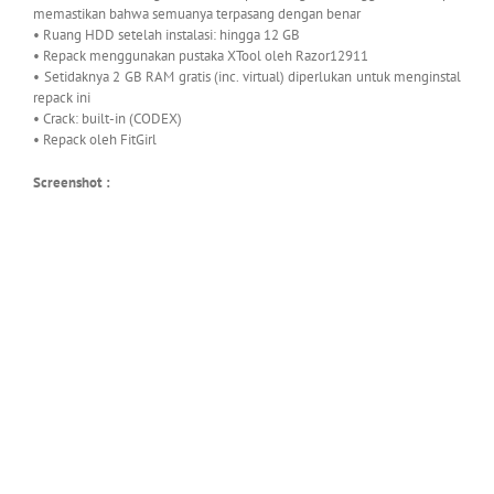
memastikan bahwa semuanya terpasang dengan benar
• Ruang HDD setelah instalasi: hingga 12 GB
• Repack menggunakan pustaka XTool oleh Razor12911
• Setidaknya 2 GB RAM gratis (inc. virtual) diperlukan untuk menginstal
repack ini
• Crack: built-in (CODEX)
• Repack oleh FitGirl
Screenshot :