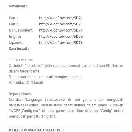
Download :
Part 1
http://kudoflow.com/5D7t
Part 2
http://kudoflow.com/5D7u
Bonus content
http://kudoflow.com/5D7v
English
http://kudoflow.com/5D7w
Japanese
http://kudoflow.com/5D7x
Cara Install :
1. Buka file .rar
2. Unduh file selektif (pilih satu atau semua) dan pindahkan file .bin ke
dalam folder game
3. Jalankan setup.exe untuk menginstal game
4. Mainkan & Nikmati
Repack Notes:
Gunakan “Language Selector.exe” di root game untuk mengubah
bahasa teks game. Bahasa audio dapat diubah dalam game. Gunakan
“WOFF_Config.exe” di root game atau ikon desktop “Config” untuk
mengubah pengaturan grafis.
# FILTER DOWNLOAD SELECTIVE: