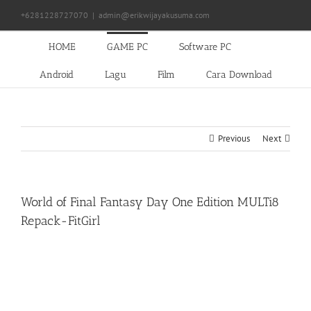
Skip
+6281228727070
|
admin@erikwijayakusuma.com
to
content
HOME
GAME PC
Software PC
Android
Lagu
Film
Cara Download
Previous
Next
World of Final Fantasy Day One Edition MULTi8
Repack-FitGirl