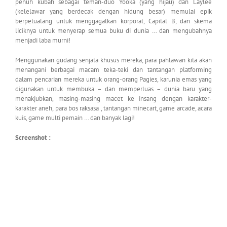
penuh kubah sebagai teman-duo Yooka (yang hijau) dan Laylee
(kelelawar yang berdecak dengan hidung besar) memulai epik
berpetualang untuk menggagalkan korporat, Capital B, dan skema
liciknya untuk menyerap semua buku di dunia … dan mengubahnya
menjadi laba murni!
Menggunakan gudang senjata khusus mereka, para pahlawan kita akan
menangani berbagai macam teka-teki dan tantangan platforming
dalam pencarian mereka untuk orang-orang Pagies, karunia emas yang
digunakan untuk membuka – dan memperluas – dunia baru yang
menakjubkan, masing-masing macet ke insang dengan karakter-
karakter aneh, para bos raksasa , tantangan minecart, game arcade, acara
kuis, game multi pemain … dan banyak lagi!
Screenshot :