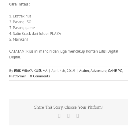
Cara Install :
1. Ekstrak rilis
2. Pasang ISO
3. Pasang game
4. Salin Crack dari folder PLAZA
5. Mainkan!
CATATAN: Rilis ini mandiri dan juga mencakup Konten Edisi Digital
Digital.
By
ERIK WIJAYA KUSUMA
|
April 4th, 2019
|
Action
,
Adventure
,
GAME PC
,
Platformer
|
0 Comments
Share This Story, Choose Your Platform!
Facebook
X
WhatsApp