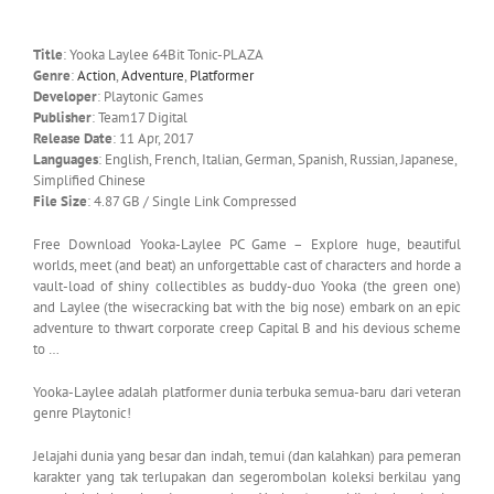
Title
: Yooka Laylee 64Bit Tonic-PLAZA
Genre
:
Action
,
Adventure
,
Platformer
Developer
: Playtonic Games
Publisher
: Team17 Digital
Release Date
: 11 Apr, 2017
Languages
: English, French, Italian, German, Spanish, Russian, Japanese,
Simplified Chinese
File Size
: 4.87 GB / Single Link Compressed
Free Download Yooka-Laylee PC Game – Explore huge, beautiful
worlds, meet (and beat) an unforgettable cast of characters and horde a
vault-load of shiny collectibles as buddy-duo Yooka (the green one)
and Laylee (the wisecracking bat with the big nose) embark on an epic
adventure to thwart corporate creep Capital B and his devious scheme
to …
Yooka-Laylee adalah platformer dunia terbuka semua-baru dari veteran
genre Playtonic!
Jelajahi dunia yang besar dan indah, temui (dan kalahkan) para pemeran
karakter yang tak terlupakan dan segerombolan koleksi berkilau yang