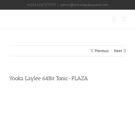
Skip
+6281228727070
|
admin@erikwijayakusuma.com
to
content
Previous
Next
Yooka Laylee 64Bit Tonic-PLAZA