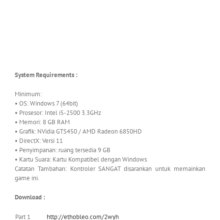
System Requirements :
Minimum:
• OS: Windows 7 (64bit)
• Prosesor: Intel i5-2500 3.3GHz
• Memori: 8 GB RAM
• Grafik: NVidia GTS450 / AMD Radeon 6850HD
• DirectX: Versi 11
• Penyimpanan: ruang tersedia 9 GB
• Kartu Suara: Kartu Kompatibel dengan Windows
Catatan Tambahan: Kontroler SANGAT disarankan untuk memainkan
game ini.
Download :
Part 1
http://ethobleo.com/2wyh