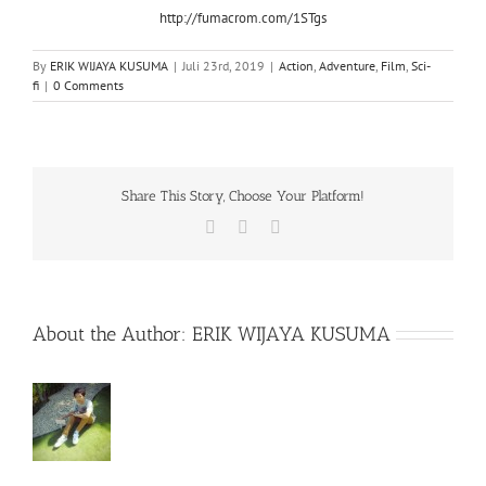
http://fumacrom.com/1STgs
By
ERIK WIJAYA KUSUMA
|
Juli 23rd, 2019
|
Action
,
Adventure
,
Film
,
Sci-
fi
|
0 Comments
Share This Story, Choose Your Platform!
Facebook
X
WhatsApp
About the Author:
ERIK WIJAYA KUSUMA