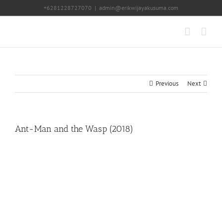
Skip
+6281228727070
|
admin@erikwijayakusuma.com
to
content
Previous
Next
Ant-Man and the Wasp (2018)