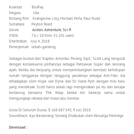
Kualitas BluRay
Negara Usa
Bintang film Evangeline Lilly, Michael Peña, Paul Rudd
Sutradara Peyton Reed
Genre
Action
,
Adventure
,
Sci-fi
IMDb 7.6 / 10 from 31,101 users
Diterbitkan July 4, 2018
Penerjemah lebah-ganteng
Sebagai buntut dari ‘Kapten Amerika: Perang Sipil,’ Scott Lang bergulat
dengan konsekuensi pilihannya sebagai Pahlawan Super dan seorang
ayah. Ketika dia berjuang untuk menyeimbangkan kembali kehidupan
rumah tangganya dengan tanggung jawabnya sebagai Ant-Man, dia
dihadapkan oleh Hope van Dyne dan Dr. Hank Pym dengan misi baru
yang mendesak. Scott harus sekali lagi mengenakan jas itu dan belajar
bertarung bersama The Wasp ketika tim bekerja sama untuk
mengungkap rahasia dari masa lalu mereka.
Gross Di Seluruh Dunia: $ 168.687.543, 9 Juli 2018
Soundtrack: Ayo Bersenang-Senang Dilakukan oleh Keluarga Partridge
Download :