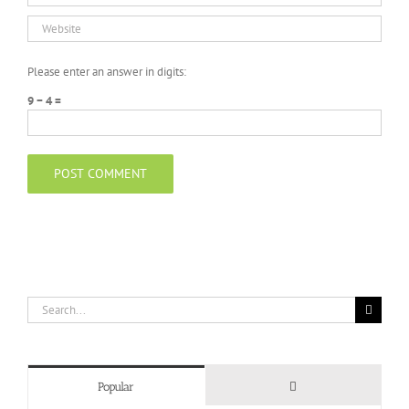
Please enter an answer in digits:
9 − 4 =
Search
for:
Comments
Popular