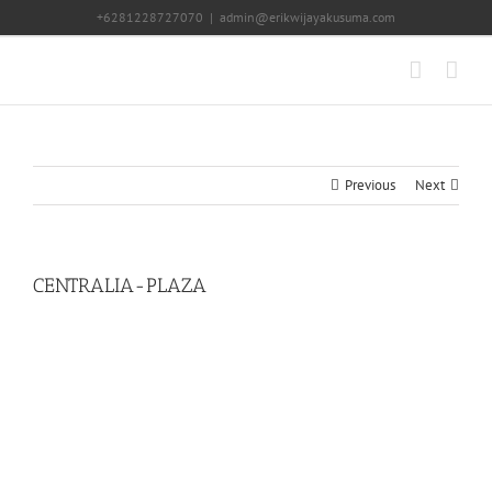
Skip
+6281228727070
|
admin@erikwijayakusuma.com
to
content
Previous
Next
CENTRALIA-PLAZA