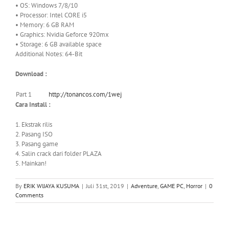
• OS: Windows 7/8/10
• Processor: Intel CORE i5
• Memory: 6 GB RAM
• Graphics: Nvidia Geforce 920mx
• Storage: 6 GB available space
Additional Notes: 64-Bit
Download :
Part 1
http://tonancos.com/1wej
Cara Install :
1. Ekstrak rilis
2. Pasang ISO
3. Pasang game
4. Salin crack dari folder PLAZA
5. Mainkan!
By
ERIK WIJAYA KUSUMA
|
Juli 31st, 2019
|
Adventure
,
GAME PC
,
Horror
|
0
Comments