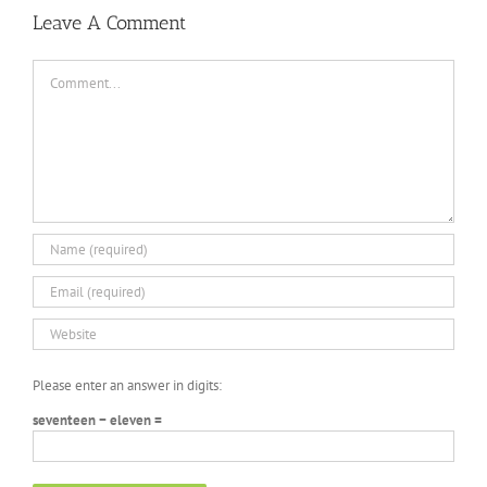
DARKZER0
No
Leave A Comment
Recoil
Macro
Comment
Please enter an answer in digits:
seventeen − eleven =