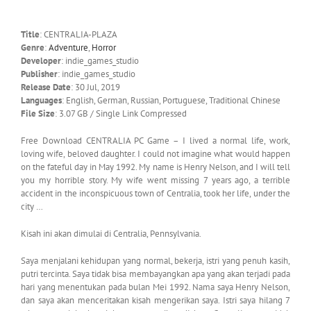
Title
: CENTRALIA-PLAZA
Genre
:
Adventure
,
Horror
Developer
: indie_games_studio
Publisher
: indie_games_studio
Release Date
: 30 Jul, 2019
Languages
: English, German, Russian, Portuguese, Traditional Chinese
File Size
: 3.07 GB / Single Link Compressed
Free Download CENTRALIA PC Game – I lived a normal life, work,
loving wife, beloved daughter. I could not imagine what would happen
on the fateful day in May 1992. My name is Henry Nelson, and I will tell
you my horrible story. My wife went missing 7 years ago, a terrible
accident in the inconspicuous town of Centralia, took her life, under the
city …
Kisah ini akan dimulai di Centralia, Pennsylvania.
Saya menjalani kehidupan yang normal, bekerja, istri yang penuh kasih,
putri tercinta. Saya tidak bisa membayangkan apa yang akan terjadi pada
hari yang menentukan pada bulan Mei 1992. Nama saya Henry Nelson,
dan saya akan menceritakan kisah mengerikan saya. Istri saya hilang 7