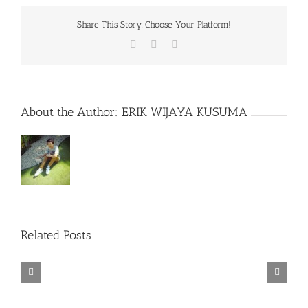
Share This Story, Choose Your Platform!
Facebook
X
WhatsApp
About the Author:
ERIK WIJAYA KUSUMA
Rainbow
Related Posts
Six
Siege
Alone
–
Rebel
in
Descenders
Razer
TORINTO-
Cops
the
Bikeout-
Synapse
DARKZER0
v1.1-
War-
SKIDROW
3
PLAZA