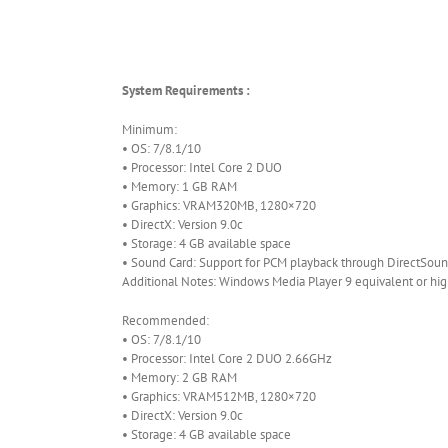
System Requirements :
Minimum:
• OS: 7/8.1/10
• Processor: Intel Core 2 DUO
• Memory: 1 GB RAM
• Graphics: VRAM320MB, 1280×720
• DirectX: Version 9.0c
• Storage: 4 GB available space
• Sound Card: Support for PCM playback through DirectSou
Additional Notes: Windows Media Player 9 equivalent or hi
Recommended:
• OS: 7/8.1/10
• Processor: Intel Core 2 DUO 2.66GHz
• Memory: 2 GB RAM
• Graphics: VRAM512MB, 1280×720
• DirectX: Version 9.0c
• Storage: 4 GB available space