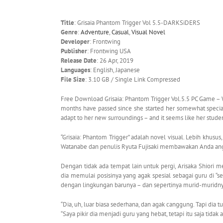
Title
: Grisaia Phantom Trigger Vol 5.5-DARKSiDERS
Genre
:
Adventure
,
Casual
,
Visual Novel
Developer
: Frontwing
Publisher
: Frontwing USA
Release Date
: 26 Apr, 2019
Languages
: English, Japanese
File Size
: 3.10 GB / Single Link Compressed
Free Download Grisaia: Phantom Trigger Vol.5.5 PC Game – W
months have passed since she started her somewhat special p
adapt to her new surroundings – and it seems like her stude
“Grisaia: Phantom Trigger” adalah novel visual. Lebih khusus,
Watanabe dan penulis Ryuta Fujisaki membawakan Anda angsura
Dengan tidak ada tempat lain untuk pergi, Arisaka Shiori 
dia memulai posisinya yang agak spesial sebagai guru di “
dengan lingkungan barunya – dan sepertinya murid-muridny
“Dia, uh, luar biasa sederhana, dan agak canggung. Tapi dia 
“Saya pikir dia menjadi guru yang hebat, tetapi itu saja tid