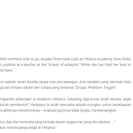
ith nowhere else to go, Arisaka Shiori took a job at Mihama Academy. Now, three
osition as a teacher at the “school of assassins”. While she has tried her best to
nts have …
 ini adalah novel kinetik, tanpa rute percabangan. Artis karakter yang kembali Akio
n terbaru dalam seri Grisaia yang terkenal, “Grisaia: Phantom Trigger”.
mengambil pekerjaan di Akademi Mihama. Sekarang, tiga bulan telah berlalu sejak
sekolah pembunuh”. Meskipun ia telah berusaha sebaik mungkin untuk beradaptasi
a akhirnya menerimanya – evaluasi gurunya tidak begitu menyenangkan.
tulus, dan dia mencoba yang terbaik dalam segala hal yang dia lakukan … ”
ak akan membuatnya tetap di Mihama.”