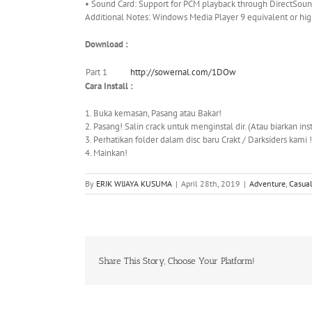
• Sound Card: Support for PCM playback through DirectSou
Additional Notes: Windows Media Player 9 equivalent or hi
Download :
Part 1
http://sowernal.com/1DOw
Cara Install :
1. Buka kemasan, Pasang atau Bakar!
2. Pasang! Salin crack untuk menginstal dir. (Atau biarkan i
3. Perhatikan folder dalam disc baru Crakt / Darksiders kami !
4. Mainkan!
By
ERIK WIJAYA KUSUMA
|
April 28th, 2019
|
Adventure
,
Casua
Share This Story, Choose Your Platform!