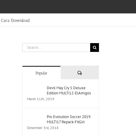
Cara Download
Search
for:
Comments
Popular
Devil May Cry 5 Deluxe
Edition MULTi12-ElAmigos
Maret 11th, 2019
Pro Evolution Soccer 2019
MULTi17 Repack-FitGirl
Desember 3rd, 2018