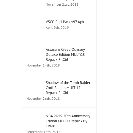
November 21st, 2018
VSCO Full Pack v97 Apk
April 9th, 2019
Assassins Creed Odyssey
Deluxe Edition MULTi15
Repack-FitGirl
November 14th, 2018
Shadow of the Tomb Raider
Croft Edition MULTi12
Repack-FitGirl
November 26th, 2018
NBA 2K19 20th Anniversary
Edition MULTi9 Repack By
FitGirl
September 18th, 2018