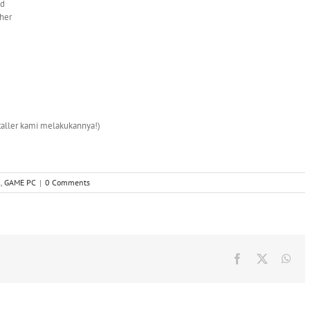
nd
gher
nstaller kami melakukannya!)
l
,
GAME PC
|
0 Comments
Facebook
X
Wha