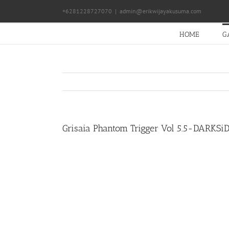
Skip
+6281228727070
|
admin@erikwijayakusuma.com
to
content
HOME
G
Grisaia Phantom Trigger Vol 5.5-DARKSi