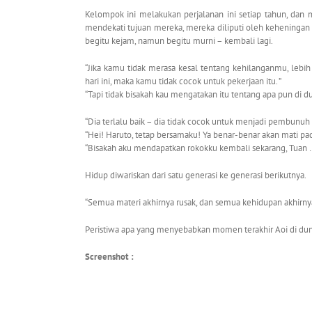
Kelompok ini melakukan perjalanan ini setiap tahun, dan
mendekati tujuan mereka, mereka diliputi oleh keheningan
begitu kejam, namun begitu murni – kembali lagi.
“Jika kamu tidak merasa kesal tentang kehilanganmu, lebih
hari ini, maka kamu tidak cocok untuk pekerjaan itu. ”
“Tapi tidak bisakah kau mengatakan itu tentang apa pun di dun
“Dia terlalu baik – dia tidak cocok untuk menjadi pembunuh
“Hei! Haruto, tetap bersamaku! Ya benar-benar akan mati pada
“Bisakah aku mendapatkan rokokku kembali sekarang, Tuan 
Hidup diwariskan dari satu generasi ke generasi berikutnya.
“Semua materi akhirnya rusak, dan semua kehidupan akhirnya m
Peristiwa apa yang menyebabkan momen terakhir Aoi di dun
Screenshot :