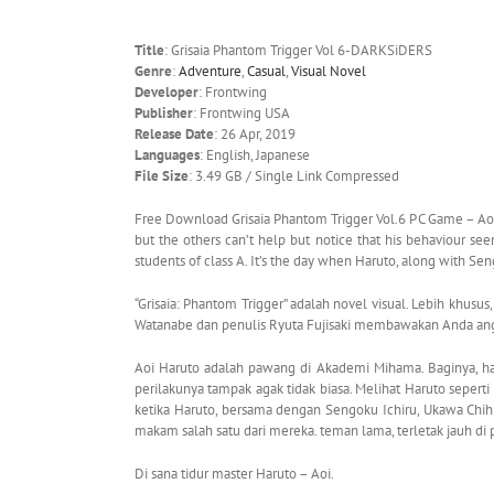
Title
: Grisaia Phantom Trigger Vol 6-DARKSiDERS
Genre
:
Adventure
,
Casual
,
Visual Novel
Developer
: Frontwing
Publisher
: Frontwing USA
Release Date
: 26 Apr, 2019
Languages
: English, Japanese
File Size
: 3.49 GB / Single Link Compressed
Free Download Grisaia Phantom Trigger Vol.6 PC Game – Aoi 
but the others can’t help but notice that his behaviour se
students of class A. It’s the day when Haruto, along with Se
“Grisaia: Phantom Trigger” adalah novel visual. Lebih khusus,
Watanabe dan penulis Ryuta Fujisaki membawakan Anda angsura
Aoi Haruto adalah pawang di Akademi Mihama. Baginya, hari
perilakunya tampak agak tidak biasa. Melihat Haruto seperti
ketika Haruto, bersama dengan Sengoku Ichiru, Ukawa Chih
makam salah satu dari mereka. teman lama, terletak jauh d
Di sana tidur master Haruto – Aoi.