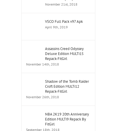
November 21st, 2018
VSCO Full Pack v97 Apk
April 9th, 2019
Assassins Creed Odyssey
Deluxe Edition MULTi15
Repack-FitGirl
November 14th, 2018
Shadow of the Tomb Raider
Croft Edition MULTi12
Repack-FitGirl
November 26th, 2018
NBA 2K19 20th Anniversary
Edition MULTi9 Repack By
FitGirl
September 18th, 2018