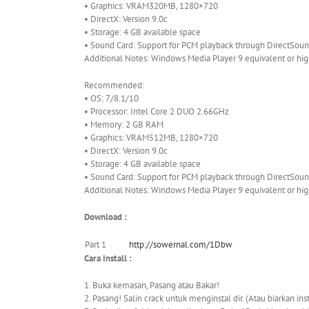
• Graphics: VRAM320MB, 1280×720
• DirectX: Version 9.0c
• Storage: 4 GB available space
• Sound Card: Support for PCM playback through DirectSou
Additional Notes: Windows Media Player 9 equivalent or hi
Recommended:
• OS: 7/8.1/10
• Processor: Intel Core 2 DUO 2.66GHz
• Memory: 2 GB RAM
• Graphics: VRAM512MB, 1280×720
• DirectX: Version 9.0c
• Storage: 4 GB available space
• Sound Card: Support for PCM playback through DirectSou
Additional Notes: Windows Media Player 9 equivalent or hi
Download :
Part 1
http://sowernal.com/1Dbw
Cara Install :
1. Buka kemasan, Pasang atau Bakar!
2. Pasang! Salin crack untuk menginstal dir. (Atau biarkan i