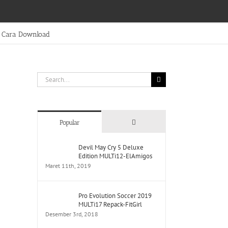
Cara Download
Search
for:
Comments
Popular
Devil May Cry 5 Deluxe
Edition MULTi12-ElAmigos
Maret 11th, 2019
Pro Evolution Soccer 2019
MULTi17 Repack-FitGirl
Desember 3rd, 2018