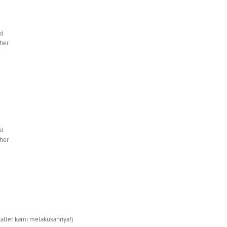
nd
gher
nd
gher
nstaller kami melakukannya!)