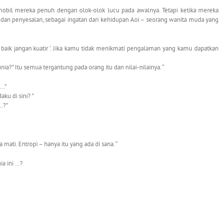
 mobil mereka penuh dengan olok-olok lucu pada awalnya. Tetapi ketika mereka
 dan penyesalan, sebagai ingatan dari kehidupan Aoi – seorang wanita muda yang
 baik jangan kuatir ‘. Jika kamu tidak menikmati pengalaman yang kamu dapatkan
ia?” Itu semua tergantung pada orang itu dan nilai-nilainya. “
 …”
ku di sini? ”
…?”
ati. Entropi – hanya itu yang ada di sana. “
ia ini …?