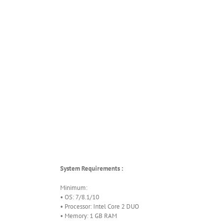
System Requirements :
Minimum:
• OS: 7/8.1/10
• Processor: Intel Core 2 DUO
• Memory: 1 GB RAM