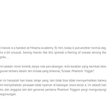
Haruto is a handler at Mihama Academy. To him, today is just another normal day,
ems a bit unusual. Seeing Haruto like this spreads a feeling of unease among the
ngoku …
 ini adalah novel kinetik, tanpa rute percabangan. Artis karakter yang kembali Akio
n terbaru dalam seri Grisaia yang terkenal, “Grisaia: Phantom Trigger”.
 ini hanyalah hari biasa, tetapi yang lain tidak bisa tidak memperhatikan bahwa
 ini menyebarkan perasaan tidak nyaman di kalangan siswa kelas A. Ini adalah hari
iro, dan anggota lain dari generasi pertama Phantom Triggers pergi mengunjungi
i pegunungan.