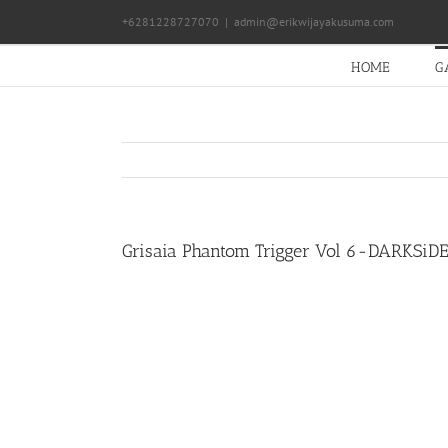
Skip
+6281228727070
|
admin@erikwijayakusuma.com
to
content
HOME
G
Grisaia Phantom Trigger Vol 6-DARKSiD