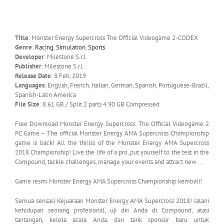
Title
: Monster Energy Supercross The Official Videogame 2-CODEX
Genre
:
Racing
,
Simulation
,
Sports
Developer
: Milestone S.r.l.
Publisher
: Milestone S.r.l.
Release Date
: 8 Feb, 2019
Languages
: English, French, Italian, German, Spanish, Portuguese-Brazil,
Spanish-Latin America
File Size
: 8.61 GB / Split 2 parts 4.90 GB Compressed
Free Download Monster Energy Supercross: The Official Videogame 2
PC Game – The official Monster Energy AMA Supercross Championship
game is back! All the thrills of the Monster Energy AMA Supercross
2018 Championship! Live the life of a pro, put yourself to the test in the
Compound, tackle challenges, manage your events and attract new …
Game resmi Monster Energy AMA Supercross Championship kembali!
Semua sensasi Kejuaraan Monster Energy AMA Supercross 2018! Jalani
kehidupan seorang profesional, uji diri Anda di Compound, atasi
tantangan, kelola acara Anda, dan tarik sponsor baru untuk