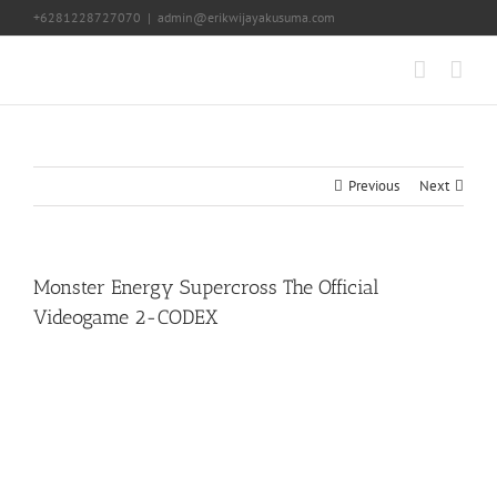
Skip
+6281228727070
|
admin@erikwijayakusuma.com
to
content
Previous
Next
Monster Energy Supercross The Official
Videogame 2-CODEX