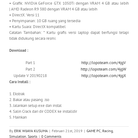
• Grafik: NVIDIA GeForce GTX 1050Ti dengan VRAM 4 GB atau lebih
| AMD Radeon R9 380 dengan VRAM 4 GB atau lebih
• DirectX: Versi 11
• Penyimpanan: 10 GB ruang yang tersedia
• Kartu Suara: DirectX kompatibel
Catatan Tambahan: * Kartu grafis versi laptop dapat berfungsi tetapi
tidak didukung secara resmi.
Download :
Part 1
http://lopoteam.com/4jgV
Part 2
http://lopoteam.com/4jgW
Update V 20190218
http://lopoteam.com/4jgX
Cara Install :
1. Ekstrak
2. Bakar atau
pasang .iso
3. Jalankan setup.exe dan instal
4. Salin Crack dari dir CODEX ke installdir
5. Mainkan
By
ERIK WIJAYA KUSUMA
|
Februari 21st, 2019
|
GAME PC
,
Racing
,
Simulation
,
Sports
|
0 Comments