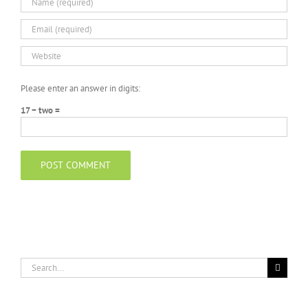
Please enter an answer in digits:
17 − two =
Search
for: