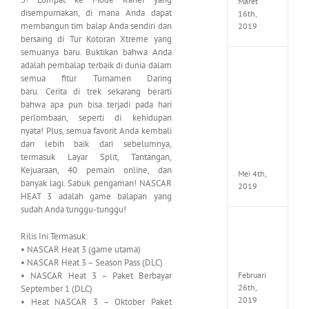
Maret
disempurnakan, di mana Anda dapat
16th,
membangun tim balap Anda sendiri dan
2019
bersaing di Tur Kotoran Xtreme yang
semuanya baru. Buktikan bahwa Anda
adalah pembalap terbaik di dunia dalam
Enslav
Odyss
semua fitur Turnamen Daring
to
baru. Cerita di trek sekarang berarti
the
bahwa apa pun bisa terjadi pada hari
West
perlombaan, seperti di kehidupan
Premi
nyata! Plus, semua favorit Anda kembali
Edition
dan lebih baik dari sebelumnya,
MULTi7
termasuk Layar Split, Tantangan,
ElAmi
Kejuaraan, 40 pemain online, dan
Mei 4th,
banyak lagi. Sabuk pengaman! NASCAR
2019
HEAT 3 adalah game balapan yang
sudah Anda tunggu-tunggu!
Yakuza
Rilis Ini Termasuk:
Kiwam
• NASCAR Heat 3 (game utama)
Repack
FitGirl
• NASCAR Heat 3 – Season Pass (DLC)
Februari
• NASCAR Heat 3 – Paket Berbayar
26th,
September 1 (DLC)
2019
• Heat NASCAR 3 – Oktober Paket