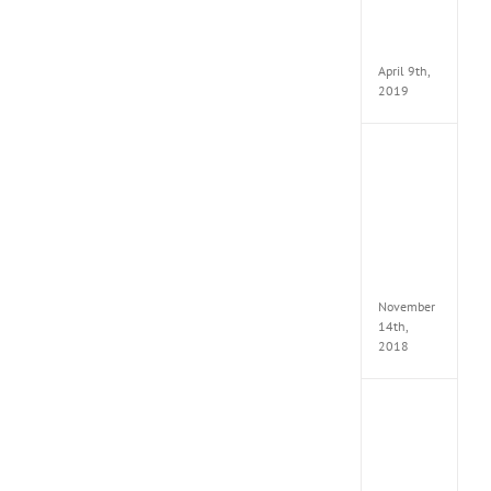
Pack
v97
Apk
April 9th,
2019
Assassi
Creed
Odyss
Delux
Edition
MULTi
Repack
FitGirl
November
14th,
2018
Shado
of
the
Tomb
Raider