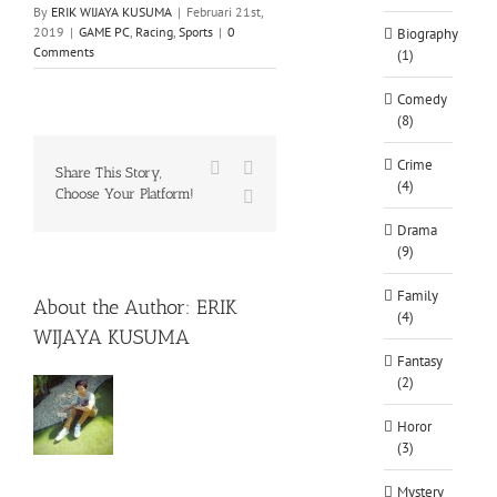
By
ERIK WIJAYA KUSUMA
|
Februari 21st,
2019
|
GAME PC
,
Racing
,
Sports
|
0
Biography
Comments
(1)
Comedy
(8)
Crime
Facebook
X
Share This Story,
(4)
Choose Your Platform!
WhatsApp
Drama
(9)
Family
About the Author:
ERIK
(4)
WIJAYA KUSUMA
Fantasy
(2)
Horor
(3)
Mystery