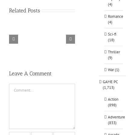
(4)
Related Posts
Romance
(4)
Sci-fi
(18)
TORINTO-DARKZER0
Alone in the
Thriller
(9)
War (1)
Leave A Comment
GAME PC
Comment
(1,713)
Action
(898)
Adventure
(833)
Arcade