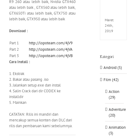
R9 260 atau lebih baik, Nvidia GTX460
EXTEL
atau lebih baik , GTX560 atau lebih baik,
LINK-
GTX650Ti atau lebih baik, GTX750 atau
CODE
lebih baik, GTX950 atau lebih baik
Maret
24th,
Download :
2019
Part 1
http://lopoteam.com/4jV9
Part 2
http://lopoteam.com/4jVA
Part 3
http://lopoteam.com/4jVB
Kategori
Cara Install :
Android (5)
1. Ekstrak
2. Bakar atau pasang .iso
Film (42)
3. Jalankan setup.exe dan instal
4. Salin Crack dari dir CODEX ke
Action
installdir
(29)
5. Mainkan
Adventure
CATATAN: Rilis ini mandiri dan
(20)
mencakup semua konten dan DLC dari
rilis dan pembaruan kami sebelumnya.
Animation
(3)