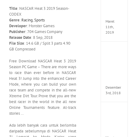
Edition
Title
: NASCAR Heat 3 2019 Season-
MULTi
CODEX
ElAmi
Genre
:
Racing
,
Sports
Maret
Developer
: Monster Games
11th,
Publisher
: 704 Games Company
2019
Release Date
: 8 Sep, 2018
File Size
: 14.6 GB / Split 3 parts 4.90
GB Compressed
Pro
Evolut
Soccer
Free Download NASCAR Heat 3 2019
2019
Season PC Game – There are more ways
MULTi
to race than ever before in NASCAR
Repack
Heat 3! Jump into the enhanced Career
FitGirl
Mode, where you can build your own
Desember
race team and compete in the all-new
3rd, 2018
Xtreme Dirt Tour. Prove that you are the
best racer in the world in the all new
Online Tournaments feature. At-track
One
stories …
Piece
World
Ada lebih banyak cara untuk berlomba
Seeker
daripada sebelumnya di NASCAR Heat
CODE
3! Lompat ke Mode Karier yang