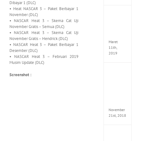
Dibayar 1 (DLC)
• Heat NASCAR 3 – Paket Berbayar 1
JOOX
November (DLC)
VIP
• NASCAR Heat 3 – Skema Cat Uji
Mod
November Gratis – Semua (DLC)
v5.1.0
• NASCAR Heat 3 – Skema Cat Uji
Apk
November Gratis – Hendrick (DLC)
Maret
• NASCAR Heat 3 – Paket Berbayar 1
11th,
Desember (DLC)
2019
• NASCAR Heat 3 – Februari 2019
Musim Update (DLC)
Autod
Screenshot :
Invent
Pro
2017
Full
Versio
(x64)
November
21st, 2018
VSCO
Full