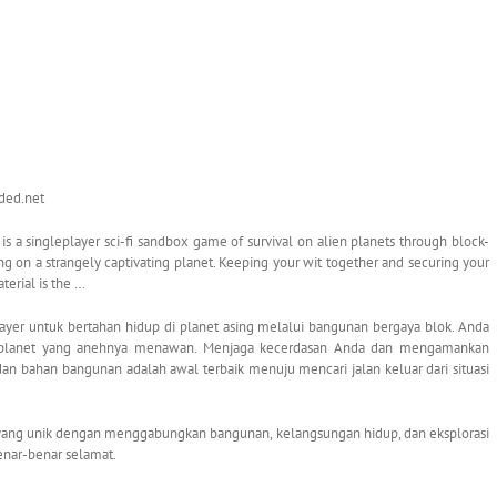
aded.net
 singleplayer sci-fi sandbox game of survival on alien planets through block-
ding on a strangely captivating planet. Keeping your wit together and securing your
terial is the …
layer untuk bertahan hidup di planet asing melalui bangunan bergaya blok. Anda
di planet yang anehnya menawan. Menjaga kecerdasan Anda dan mengamankan
n bahan bangunan adalah awal terbaik menuju mencari jalan keluar dari situasi
ng unik dengan menggabungkan bangunan, kelangsungan hidup, dan eksplorasi
nar-benar selamat.