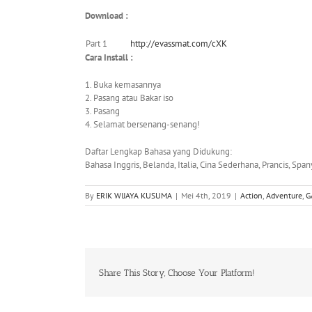
Download :
Part 1
http://evassmat.com/cXK
Cara Install :
1. Buka kemasannya
2. Pasang atau Bakar iso
3. Pasang
4. Selamat bersenang-senang!
Daftar Lengkap Bahasa yang Didukung:
Bahasa Inggris, Belanda, Italia, Cina Sederhana, Prancis, Span
By
ERIK WIJAYA KUSUMA
|
Mei 4th, 2019
|
Action
,
Adventure
,
G
Share This Story, Choose Your Platform!