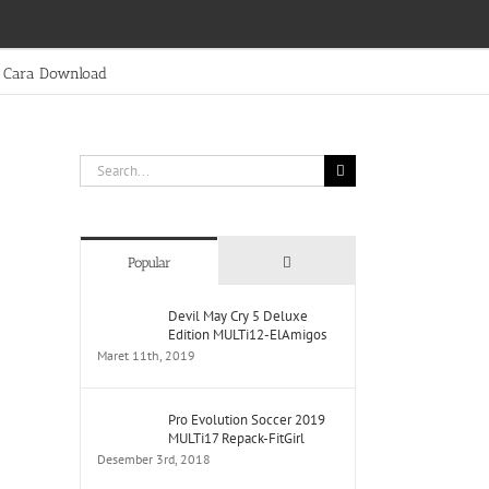
Cara Download
Search
for:
Comments
Popular
Devil May Cry 5 Deluxe
Edition MULTi12-ElAmigos
Maret 11th, 2019
Pro Evolution Soccer 2019
MULTi17 Repack-FitGirl
Desember 3rd, 2018