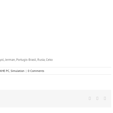
yol, Jerman, Portugis-Brasil, Rusia, Ceko
AME PC
,
Simulation
|
0 Comments
Facebook
X
Wha