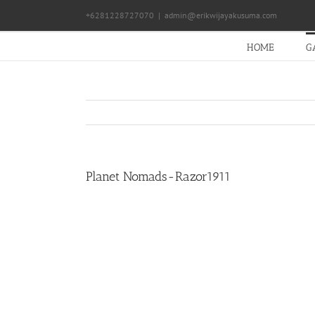
Skip
+6281228727070
|
admin@erikwijayakusuma.com
to
content
HOME
G
Planet Nomads-Razor1911