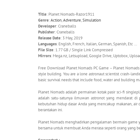
Title
: Planet Nomads-Razor1911
Genre
:
Action
,
Adventure
,
Simulation
Developer
: Craneballs
Publisher
: Craneballs
Release Date
: 3 May, 2019
Languages
: English, French, Italian, German, Spanish, Etc …
File Size
: 1.77 GB / Single Link Compressed
Mirrors
: Mega.nz, Letsupload, Google Drive, Uptobox, Uplo
Free Download Planet Nomads PC Game – Planet Nomads is a
style building. You are a lone astronaut scientist crash-lan
basic survival needs that include food, water and building ma
Planet Nomads adalah permainan kotak pasir sci-fi singlep
adalah satu-satunya ilmuwan astronot yang mendarat 
kebutuhan hidup dasar Anda yang mencakup makanan, air da
berantakan ini.
Planet Nomads menghadirkan pengalaman bermain game ya
bersama untuk membuat Anda merasa seperti orang yang be