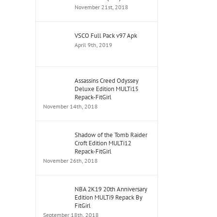
November 21st, 2018
VSCO Full Pack v97 Apk
April 9th, 2019
Assassins Creed Odyssey
Deluxe Edition MULTi15
Repack-FitGirl
November 14th, 2018
Shadow of the Tomb Raider
Croft Edition MULTi12
Repack-FitGirl
November 26th, 2018
NBA 2K19 20th Anniversary
Edition MULTi9 Repack By
FitGirl
September 18th, 2018