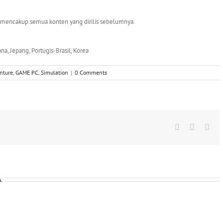
dan mencakup semua konten yang dirilis sebelumnya.
na, Jepang, Portugis-Brasil, Korea
nture
,
GAME PC
,
Simulation
|
0 Comments
Facebook
X
Wha
A