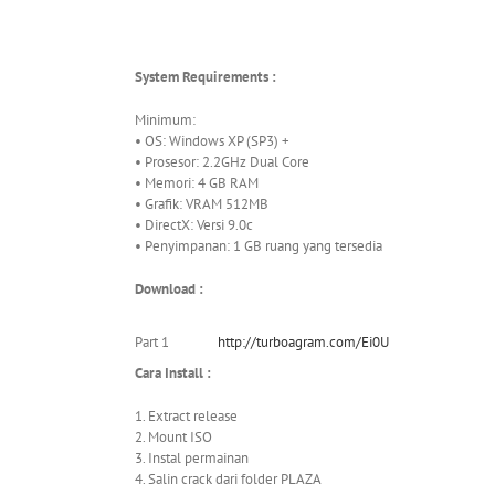
System Requirements :
Minimum:
• OS: Windows XP (SP3) +
• Prosesor: 2.2GHz Dual Core
• Memori: 4 GB RAM
• Grafik: VRAM 512MB
• DirectX: Versi 9.0c
• Penyimpanan: 1 GB ruang yang tersedia
Download :
Part 1
http://turboagram.com/Ei0U
Cara Install :
1. Extract release
2. Mount ISO
3. Instal permainan
4. Salin crack dari folder PLAZA