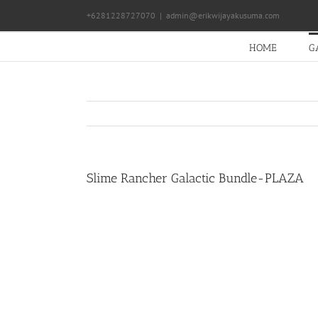
Skip
+6281228727070
|
admin@erikwijayakusuma.com
to
content
HOME
G
Slime Rancher Galactic Bundle-PLAZA