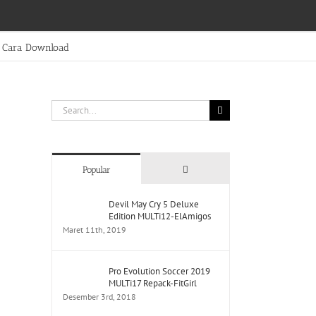
Cara Download
Search
for:
Comments
Popular
Devil May Cry 5 Deluxe
Edition MULTi12-ElAmigos
Maret 11th, 2019
Pro Evolution Soccer 2019
MULTi17 Repack-FitGirl
Desember 3rd, 2018