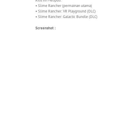
Rilis ini Meliputi:
• Slime Rancher (permainan utama)
• Slime Rancher: VR Playground (DLC)
• Slime Rancher: Galactic Bundle (DLC)
Screenshot :