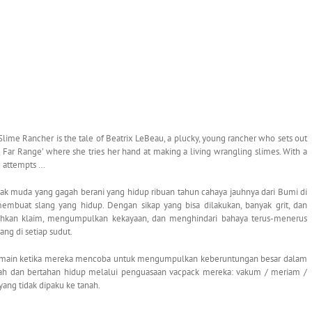
me Rancher is the tale of Beatrix LeBeau, a plucky, young rancher who sets out
r, Far Range’ where she tries her hand at making a living wrangling slimes. With a
ix attempts …
nak muda yang gagah berani yang hidup ribuan tahun cahaya jauhnya dari Bumi di
embuat slang yang hidup. Dengan sikap yang bisa dilakukan, banyak grit, dan
uhkan klaim, mengumpulkan kekayaan, dan menghindari bahaya terus-menerus
g di setiap sudut.
 pemain ketika mereka mencoba untuk mengumpulkan keberuntungan besar dalam
lah dan bertahan hidup melalui penguasaan vacpack mereka: vakum / meriam /
ng tidak dipaku ke tanah.