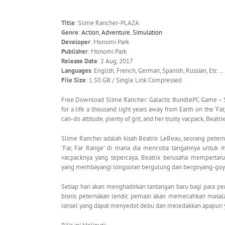
Title
: Slime Rancher-PLAZA
Genre
:
Action
,
Adventure
,
Simulation
Developer
: Monomi Park
Publisher
: Monomi Park
Release Date
: 2 Aug, 2017
Languages
: English, French, German, Spanish, Russian, Etc …
File Size
: 1.50 GB / Single Link Compressed
Free Download Slime Rancher: Galactic BundlePC Game – Sli
for a life a thousand light years away from Earth on the ‘Fa
can-do attitude, plenty of grit, and her trusty vacpack, Beatr
Slime Rancher adalah kisah Beatrix LeBeau, seorang peter
‘Far, Far Range’ di mana dia mencoba tangannya untuk m
vacpacknya yang tepercaya, Beatrix berusaha mempertar
yang membayangi longsoran bergulung dan bergoyang-goyan
Setiap hari akan menghadirkan tantangan baru bagi para
bisnis peternakan lendir, pemain akan memecahkan masa
ransel yang dapat menyedot debu dan meledakkan apapun ya