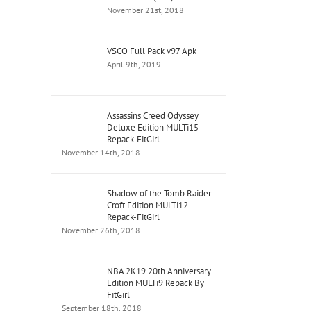
November 21st, 2018
VSCO Full Pack v97 Apk
April 9th, 2019
Assassins Creed Odyssey
Deluxe Edition MULTi15
Repack-FitGirl
November 14th, 2018
Shadow of the Tomb Raider
Croft Edition MULTi12
Repack-FitGirl
November 26th, 2018
NBA 2K19 20th Anniversary
Edition MULTi9 Repack By
FitGirl
September 18th, 2018