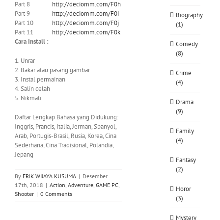
Part 8
http://deciomm.com/F0h
Part 9
http://deciomm.com/F0i
Biography
Part 10
http://deciomm.com/F0j
(1)
Part 11
http://deciomm.com/F0k
Cara Install :
Comedy
(8)
1. Unrar
2. Bakar atau
pasang gambar
Crime
3. Instal permainan
(4)
4. Salin celah
5. Nikmati
Drama
(9)
Daftar Lengkap Bahasa yang Didukung:
Inggris, Prancis, Italia, Jerman, Spanyol,
Family
Arab, Portugis-Brasil, Rusia, Korea, Cina
(4)
Sederhana, Cina Tradisional, Polandia,
Jepang
Fantasy
(2)
By
ERIK WIJAYA KUSUMA
|
Desember
17th, 2018
|
Action
,
Adventure
,
GAME PC
,
Horor
Shooter
|
0 Comments
(3)
Mystery