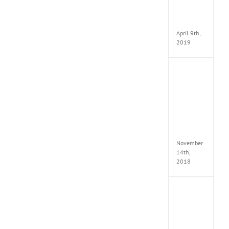
Pack
v97
Apk
April 9th,
2019
Assassi
Creed
Odyss
Delux
Edition
MULTi
Repack
FitGirl
November
14th,
2018
Shado
of
the
Tomb
Raider