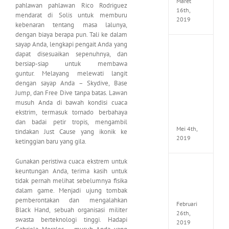
Maret
pahlawan pahlawan Rico Rodriguez
16th,
mendarat di Solis untuk memburu
2019
kebenaran tentang masa lalunya,
dengan biaya berapa pun. Tali ke dalam
sayap Anda, lengkapi pengait Anda yang
Enslav
dapat disesuaikan sepenuhnya, dan
Odyss
bersiap-siap untuk membawa
to
guntur. Melayang melewati langit
the
dengan sayap Anda – Skydive, Base
West
Premi
Jump, dan Free Dive tanpa batas. Lawan
Edition
musuh Anda di bawah kondisi cuaca
MULTi7
ekstrim, termasuk tornado berbahaya
ElAmi
dan badai petir tropis, mengambil
Mei 4th,
tindakan Just Cause yang ikonik ke
2019
ketinggian baru yang gila.
Gunakan peristiwa cuaca ekstrem untuk
Yakuza
keuntungan Anda, terima kasih untuk
Kiwam
tidak pernah melihat sebelumnya fisika
Repack
dalam game. Menjadi ujung tombak
FitGirl
pemberontakan dan mengalahkan
Februari
Black Hand, sebuah organisasi militer
26th,
swasta berteknologi tinggi. Hadapi
2019