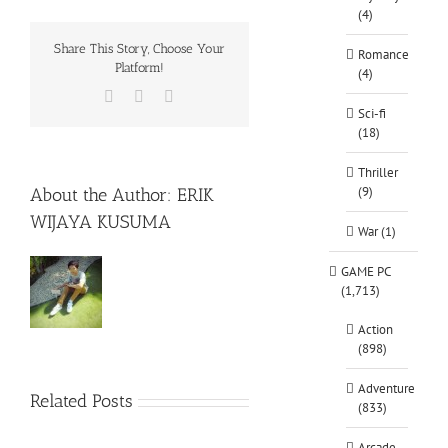
(4)
Share This Story, Choose Your
Romance
Platform!
(4)
Facebook
X
WhatsApp
Sci-fi
(18)
Thriller
(9)
About the Author:
ERIK
WIJAYA KUSUMA
War (1)
GAME PC
(1,713)
Action
(898)
Adventure
Related Posts
(833)
Arcade