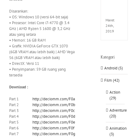
EXTEL
LINK-
Disarankan:
CODE
• OS: Windows 10 (versi 64-bit saja)
Maret
• Prosesor: Intel Core i7-4770 @ 3.4
24th,
GHz | AMD Ryzen 5 1600 @ 3,2 GHz
2019
atau yang setara
• Memori: 16 GB RAM
• Grafik: NVIDIA GeForce GTX 1070
(6GB VRAM atau lebih baik) | AMD Vega
Kategori
56 (6GB VRAM atau lebih baik)
• DirectX: Versi 11
Android (5)
• Penyimpanan: 59 GB ruang yang
tersedia
Film (42)
Download :
Action
(29)
Part 1
http://deciomm.com/F0a
Part 2
http://deciomm.com/F0b
Adventure
Part 3
http://deciomm.com/F0c
(20)
Part 4
http://deciomm.com/F0d
Part 5
http://deciomm.com/F0e
Part 6
http://deciomm.com/F0f
Animation
Part 7
http://deciomm.com/F0g
(3)