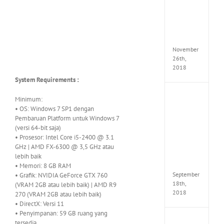
Croft
Edition
MULTi
Repack
FitGirl
November
26th,
2018
System Requirements :
NBA
Minimum:
2K19
• OS: Windows 7 SP1 dengan
20th
Pembaruan Platform untuk Windows 7
Annive
(versi 64-bit saja)
Edition
• Prosesor: Intel Core i5-2400 @ 3.1
MULTi
GHz | AMD FX-6300 @ 3,5 GHz atau
Repac
lebih baik
By
FitGirl
• Memori: 8 GB RAM
September
• Grafik: NVIDIA GeForce GTX 760
18th,
(VRAM 2GB atau lebih baik) | AMD R9
2018
270 (VRAM 2GB atau lebih baik)
• DirectX: Versi 11
• Penyimpanan: 59 GB ruang yang
Fate
tersedia