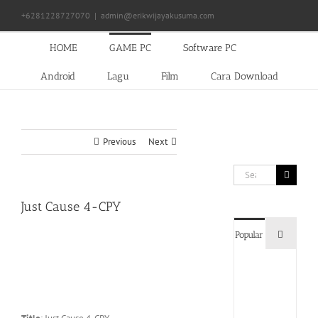
Skip
+6281228727070
|
admin@erikwijayakusuma.com
to
content
HOME
GAME PC
Software PC
Android
Lagu
Film
Cara Download
Previous
Next
Search
for:
Just Cause 4-CPY
Commen
Popular
Devil
May
Cry
5
Delux