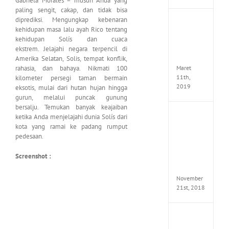
Gabriela Morales – musuh Anda yang
paling sengit, cakap, dan tidak bisa
diprediksi. Mengungkap kebenaran
JOOX
kehidupan masa lalu ayah Rico tentang
VIP
kehidupan Solís dan cuaca
Mod
ekstrem. Jelajahi negara terpencil di
v5.1.0
Apk
Amerika Selatan, Solis, tempat konflik,
Maret
rahasia, dan bahaya. Nikmati 100
11th,
kilometer persegi taman bermain
2019
eksotis, mulai dari hutan hujan hingga
gurun, melalui puncak gunung
bersalju. Temukan banyak keajaiban
Autod
ketika Anda menjelajahi dunia Solís dari
Invent
kota yang ramai ke padang rumput
Pro
pedesaan.
2017
Full
Screenshot :
Versio
(x64)
November
21st, 2018
VSCO
Full