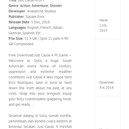
Title
: Just Cause 4-CPY
Edition
Genre
:
Action
,
Adventure
,
Shooter
MULTi
Developer
: Avalanche Studios
ElAmi
Publisher
: Square Enix
Maret
Release Date
: 5 Dec, 2018
11th,
Languages
: English, French, Italian,
2019
German, Spanish, Etc …
File Size
: 51.4 GB / Split 11 parts 4.90
GB Compressed
Pro
Evolut
Free Download Just Cause 4 PC Game –
Soccer
Welcome to Solis, a huge South
2019
American world home of conflict,
MULTi
oppression and extreme weather
Repack
FitGirl
conditions. Just Cause 4 sees rogue hero
Desember
Rico Rodriguez land in Solis to hunt
3rd, 2018
down the truth about his past, at any
costs. Strap into your wingsuit, equip
your fully customizable grappling hook,
One
and get ready …
Piece
World
Selamat datang di Solis, rumah konflik,
Seeker
penindasan, dan kondisi cuaca ekstrim di
CODE
Amerika Selatan. Just Cause 4 melihat