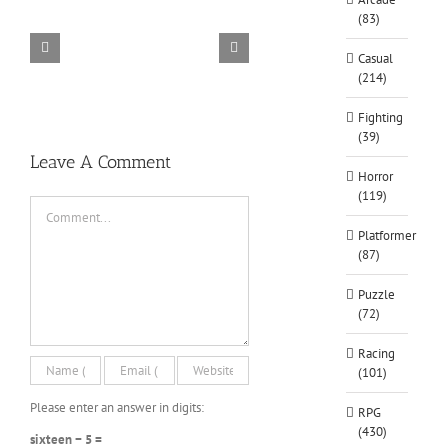
(83)
Casual
TORINTO-DARKZER0
Alone in the
(214)
Fighting
(39)
Leave A Comment
Horror
(119)
Comment
Platformer
(87)
Puzzle
(72)
Racing
(101)
Please enter an answer in digits:
RPG
(430)
sixteen − 5 =