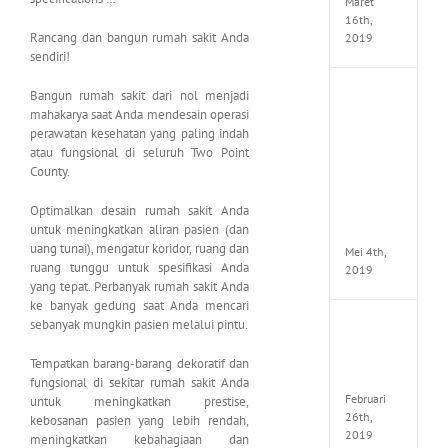
Maret
16th,
Rancang dan bangun rumah sakit Anda
2019
sendiri!
Bangun rumah sakit dari nol menjadi
Enslav
Odyss
mahakarya saat Anda mendesain operasi
to
perawatan kesehatan yang paling indah
the
atau fungsional di seluruh Two Point
West
County.
Premi
Edition
Optimalkan desain rumah sakit Anda
MULTi7
untuk meningkatkan aliran pasien (dan
ElAmi
uang tunai), mengatur koridor, ruang dan
Mei 4th,
ruang tunggu untuk spesifikasi Anda
2019
yang tepat. Perbanyak rumah sakit Anda
ke banyak gedung saat Anda mencari
sebanyak mungkin pasien melalui pintu.
Yakuza
Kiwam
Repack
Tempatkan barang-barang dekoratif dan
FitGirl
fungsional di sekitar rumah sakit Anda
Februari
untuk meningkatkan prestise,
26th,
kebosanan pasien yang lebih rendah,
2019
meningkatkan kebahagiaan dan