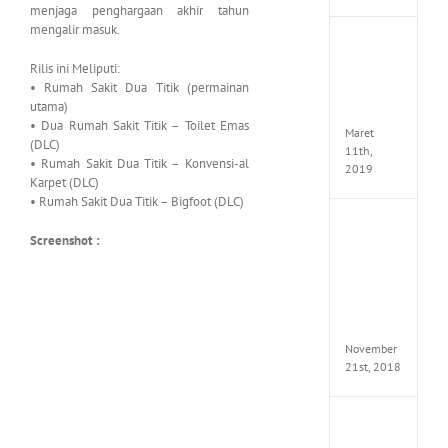
menjaga penghargaan akhir tahun
mengalir masuk.
JOOX
VIP
Rilis ini Meliputi:
Mod
• Rumah Sakit Dua Titik (permainan
v5.1.0
utama)
Apk
• Dua Rumah Sakit Titik – Toilet Emas
Maret
(DLC)
11th,
• Rumah Sakit Dua Titik – Konvensi-al
2019
Karpet (DLC)
• Rumah Sakit Dua Titik – Bigfoot (DLC)
Autod
Screenshot :
Invent
Pro
2017
Full
Versio
(x64)
November
21st, 2018
VSCO
Full