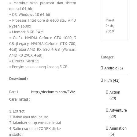
• Membutuhkan prosesor dan sistem
EXTEL
operasi 64-bit
LINK-
CODE
• OS: Windows 10 64-bit
• Prosesor: Intel Core i5 6600 atau AMD
Maret
24th,
Ryzen 1600x
2019
• Memori: 8 GB RAM
• Grafik: NVIDIA Geforce GTX 1060, 3
GB (Legacy: NVIDIA Geforce GTX 780,
4GB) atau AMD RX 580, 4 GB (Warisan:
AMD R9 290X, 4GB)
Kategori
• DirectX: Versi 11
• Penyimpanan: ruang kosong 5 GB
Android (5)
Download :
Film (42)
Part 1
http://deciomm.com/FWz
Action
(29)
Cara Install :
Adventure
1. Extract
(20)
2. Bakar atau mount .iso
3. Jalankan setup.exe dan instal
Animation
4. Salin crack dari CODEX dir ke
(3)
installdir