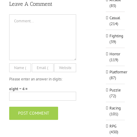
Leave A Comment
(83)
Comment
Casual
(214)
Fighting
(39)
Horror
(119)
Platformer
(87)
Please enter an answer in digits:
eight − 4 =
Puzzle
(72)
Racing
(101)
RPG
(430)