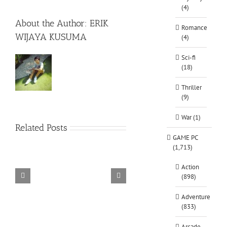
(4)
About the Author:
ERIK
Romance
WIJAYA KUSUMA
(4)
Sci-fi
(18)
Thriller
(9)
War (1)
Related Posts
GAME PC
(1,713)
Action
(898)
TORINTO-DARKZER0
Alone in the
Adventure
(833)
Arcade