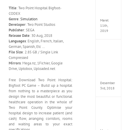
Edition
Title
: Two Point Hospital Bigfoot-
MULTi
CODEX
ElAmi
Genre
:
Simulation
Maret
Developer
: Two Point Studios
11th,
Publisher
: SEGA
2019
Release Date
: 30 Aug, 2018
Languages
: English, French, Italian,
German, Spanish, Etc …
Pro
File Size
: 2.85 GB / Single Link
Evolut
Soccer
Compressed
2019
Mirrors
: Mega.nz, 1Fichier, Google
MULTi
Drive, Uptobox, Uploaded.net
Repack
FitGirl
Free Download Two Point Hospital:
Desember
Bigfoot PC Game – Build up a hospital
3rd, 2018
from nothing to a masterpiece as you
design the most beautiful or functional
healthcare operation in the whole of
One
Two Point County. Optimise your
Piece
hospital design to increase patient (and
World
cash) flow, arranging corridors, rooms
Seeker
and waiting areas to your exact
CODE
specifications …