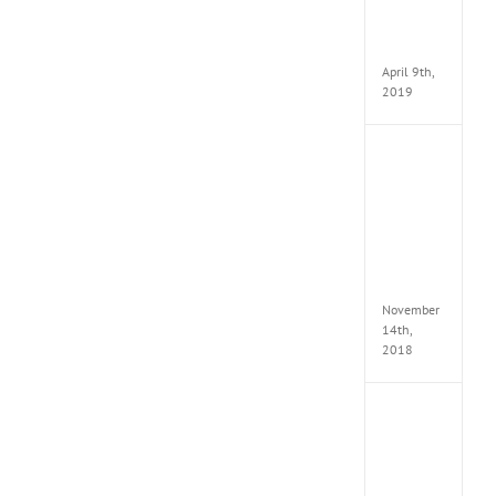
Pack
v97
Apk
April 9th,
2019
Assassi
Creed
Odyss
Delux
Edition
MULTi
Repack
FitGirl
November
14th,
2018
Shado
of
the
Tomb
Raider