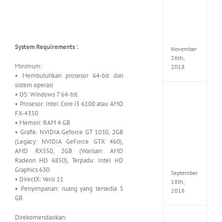
Croft
Edition
MULTi
Repack
FitGirl
System Requirements :
November
26th,
Minimum:
2018
• Membutuhkan prosesor 64-bit dan
sistem operasi
• OS: Windows 7 64-bit
NBA
• Prosesor: Intel Core i3 6100 atau AMD
2K19
20th
FX-4350
Annive
• Memori: RAM 4 GB
Edition
• Grafik: NVIDIA Geforce GT 1030, 2GB
MULTi
(Legacy: NVIDIA GeForce GTX 460),
Repac
AMD RX550, 2GB (Warisan: AMD
By
Radeon HD 6850), Terpadu: Intel HD
FitGirl
Graphics 630
September
• DirectX: Versi 11
18th,
• Penyimpanan: ruang yang tersedia 5
2018
GB
Direkomendasikan:
Fate