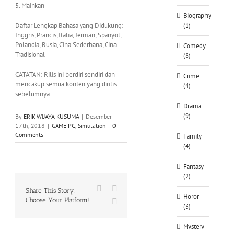
5. Mainkan
Biography
Daftar Lengkap Bahasa yang Didukung:
(1)
Inggris, Prancis, Italia, Jerman, Spanyol,
Polandia, Rusia, Cina Sederhana, Cina
Comedy
Tradisional
(8)
CATATAN: Rilis ini berdiri sendiri dan
Crime
mencakup semua konten yang dirilis
(4)
sebelumnya.
Drama
(9)
By
ERIK WIJAYA KUSUMA
|
Desember
17th, 2018
|
GAME PC
,
Simulation
|
0
Comments
Family
(4)
Fantasy
(2)
Facebook
X
Share This Story,
Horor
Choose Your Platform!
WhatsApp
(3)
Mystery