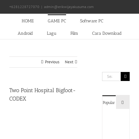
Skip
+6281228727070
|
admin@erikwijayakusuma.com
to
content
HOME
GAME PC
Software PC
Android
Lagu
Film
Cara Download
Previous
Next
Search
for:
Two Point Hospital Bigfoot-
CODEX
Commen
Popular
Devil
May
Cry
5
Delux