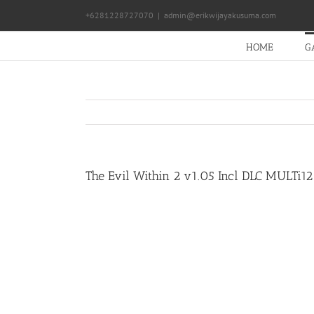
Skip
+6281228727070
|
admin@erikwijayakusuma.com
to
content
HOME
G
The Evil Within 2 v1.05 Incl DLC MULTi12