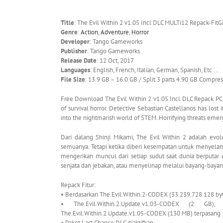
Title
: The Evil Within 2 v1.05 Incl DLC MULTi12 Repack-FitGi
Genre
:
Action
,
Adventure
,
Horror
Developer
: Tango Gameworks
Publisher
: Tango Gameworks
Release Date
: 12 Oct, 2017
Languages
: English, French, Italian, German, Spanish, Etc …
File Size
: 13.9 GB – 16.0 GB / Split 3 parts 4.90 GB Compre
Free Download The Evil Within 2 v1.05 Incl DLC Repack PC 
of survival horror. Detective Sebastian Castellanos has los
into the nightmarish world of STEM. Horrifying threats eme
Dari dalang Shinji Mikami, The Evil Within 2 adalah evolus
semuanya. Tetapi ketika diberi kesempatan untuk menyelam
mengerikan muncul dari setiap sudut saat dunia berputar
senjata dan jebakan, atau menyelinap melalui bayang-bayan
Repack Fitur:
• Berdasarkan The.Evil.Within.2-CODEX (33.239.728.128 by
•
The.Evil.Within.2.Update.v1.03-CODEX (2 GB
The.Evil.Within.2.Update.v1.05-CODEX (130 MB) terpasang
• Paket Last Chance DLC diaktifkan