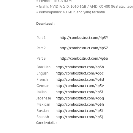
• Memori: 16 GB RAM
• Grafik: NVIDIA GTX 1060 6GB / AMD RX 480 8GB atau lebi
• Penyimpanan: 40 GB ruang yang tersedia
Download :
Part 1
http://combostruct.com/4p5Y
Part 2
http://combostruct.com/4p5Z
Part 3
http://combostruct.com/4p5a
Brazilian
http://combostruct.com/4p5b
English
http://combostruct.com/4p5c
French
http://combostruct.com/4p5d
German
http://combostruct.com/4p5e
Italian
http://combostruct.com/4p5f
Jaoanese
http://combostruct.com/4p5g
Mexican
http://combostruct.com/4p5h
Russian
http://combostruct.com/4p5i
Spanish
http://combostruct.com/4p5j
Cara Install :