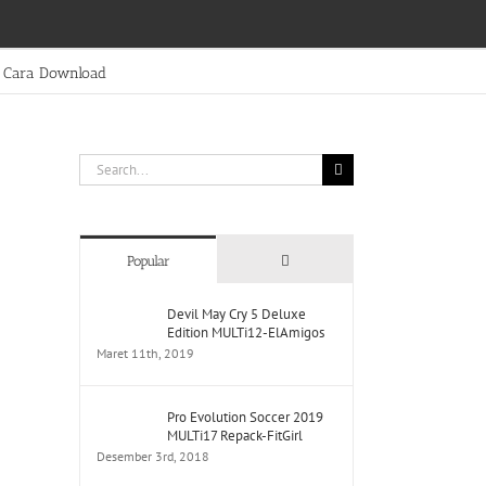
Cara Download
Search
for:
Comments
Popular
Devil May Cry 5 Deluxe
Edition MULTi12-ElAmigos
Maret 11th, 2019
Pro Evolution Soccer 2019
MULTi17 Repack-FitGirl
Desember 3rd, 2018