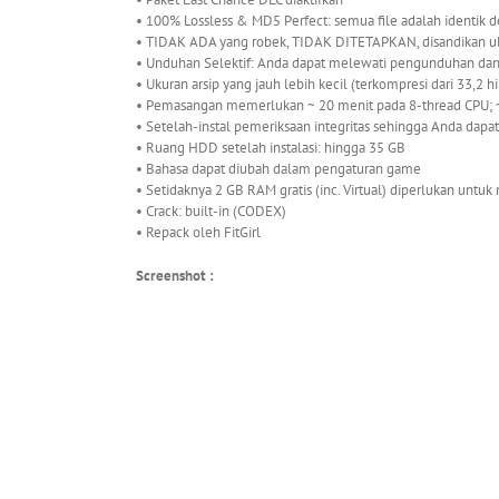
• 100% Lossless & MD5 Perfect: semua file adalah identik d
• TIDAK ADA yang robek, TIDAK DITETAPKAN, disandikan 
• Unduhan Selektif: Anda dapat melewati pengunduhan dan
• Ukuran arsip yang jauh lebih kecil (terkompresi dari 33,2
• Pemasangan memerlukan ~ 20 menit pada 8-thread CPU; ~
• Setelah-instal pemeriksaan integritas sehingga Anda d
• Ruang HDD setelah instalasi: hingga 35 GB
• Bahasa dapat diubah dalam pengaturan game
• Setidaknya 2 GB RAM gratis (inc. Virtual) diperlukan untuk
• Crack: built-in (CODEX)
• Repack oleh FitGirl
Screenshot :