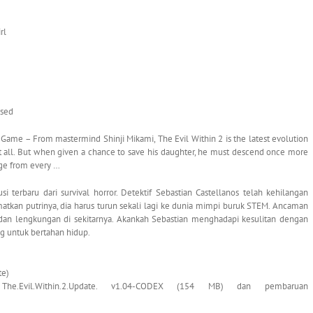
rl
ssed
Game – From mastermind Shinji Mikami, The Evil Within 2 is the latest evolution
t it all. But when given a chance to save his daughter, he must descend once more
rge from every …
i terbaru dari survival horror. Detektif Sebastian Castellanos telah kehilangan
atkan putrinya, dia harus turun sekali lagi ke dunia mimpi buruk STEM. Ancaman
 dan lengkungan di sekitarnya. Akankah Sebastian menghadapi kesulitan dengan
g untuk bertahan hidup.
te)
), The.Evil.Within.2.Update. v1.04-CODEX (154 MB) dan pembaruan