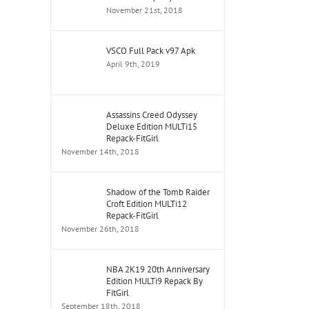
November 21st, 2018
VSCO Full Pack v97 Apk
April 9th, 2019
Assassins Creed Odyssey
Deluxe Edition MULTi15
Repack-FitGirl
November 14th, 2018
Shadow of the Tomb Raider
Croft Edition MULTi12
Repack-FitGirl
November 26th, 2018
NBA 2K19 20th Anniversary
Edition MULTi9 Repack By
FitGirl
September 18th, 2018