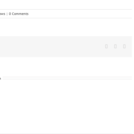
ows
|
0 Comments
Facebook
X
Wha
A