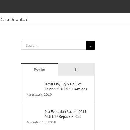
Cara Download
Search
for:
Comments
Popular
Devil May Cry 5 Deluxe
Edition MULTi12-ElAmigos
Maret 11th, 2019
Pro Evolution Soccer 2019
MULTi17 Repack-FitGirl
Desember 3rd, 2018