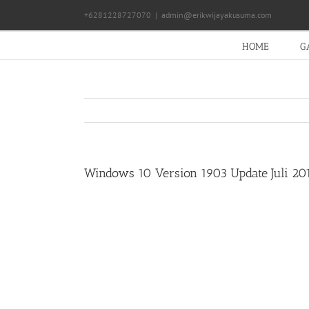
Skip
+6281228727070
|
admin@erikwijayakusuma.com
to
content
HOME
G
Windows 10 Version 1903 Update Juli 20