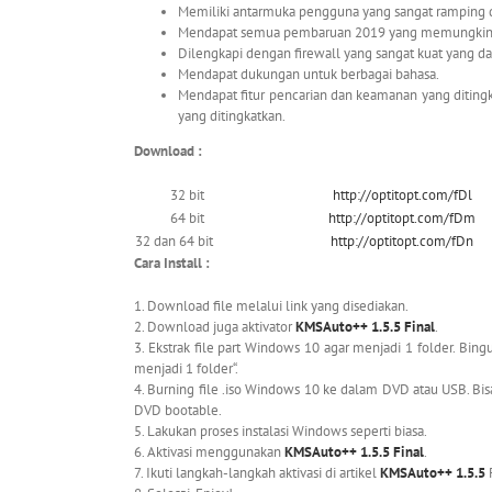
Memiliki antarmuka pengguna yang sangat ramping 
Mendapat semua pembaruan 2019 yang memungkink
Dilengkapi dengan firewall yang sangat kuat yang
Mendapat dukungan untuk berbagai bahasa.
Mendapat fitur pencarian dan keamanan yang ditingka
yang ditingkatkan.
Download :
32 bit
http://optitopt.com/fDl
64 bit
http://optitopt.com/fDm
32 dan 64 bit
http://optitopt.com/fDn
Cara Install :
1. Download file melalui link yang disediakan.
2. Download juga aktivator
KMSAuto++ 1.5.5 Final
.
3. Ekstrak file part Windows 10 agar menjadi 1 folder. Bingu
menjadi 1 folder“.
4. Burning file .iso Windows 10 ke dalam DVD atau USB. B
DVD bootable.
5. Lakukan proses instalasi Windows seperti biasa.
6. Aktivasi menggunakan
KMSAuto++ 1.5.5 Final
.
7. Ikuti langkah-langkah aktivasi di artikel
KMSAuto++ 1.5.5
F