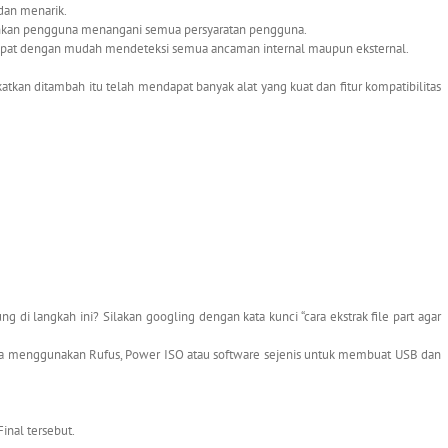
dan menarik.
an pengguna menangani semua persyaratan pengguna.
 dapat dengan mudah mendeteksi semua ancaman internal maupun eksternal.
tkan ditambah itu telah mendapat banyak alat yang kuat dan fitur kompatibilitas
ng di langkah ini? Silakan googling dengan kata kunci “cara ekstrak file part agar
isa menggunakan Rufus, Power ISO atau software sejenis untuk membuat USB dan
inal tersebut.