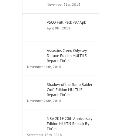
November 21st, 2018
VSCO Full Pack v97 Apk
April 9th, 2019
Assassins Creed Odyssey
Deluxe Edition MULTi15
Repack-FitGirl
November 14th, 2018
Shadow of the Tomb Raider
Croft Edition MULTi12
Repack-FitGirl
November 26th, 2018
NBA 2K19 20th Anniversary
Edition MULTi9 Repack By
FitGirl
September 18th, 2018